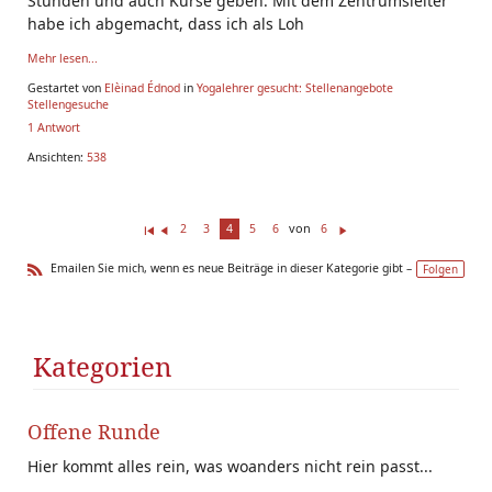
Stunden und auch Kurse geben. Mit dem Zentrumsleiter
habe ich abgemacht, dass ich als Loh
Mehr lesen...
Gestartet von
Elèinad Édnod
in
Yogalehrer gesucht: Stellenangebote
Stellengesuche
1 Antwort
Ansichten:
538
von
2
3
4
5
6
6
Er
Z
W
st
ur
ei
Emailen Sie mich, wenn es neue Beiträge in dieser Kategorie gibt –
Folgen
e(
ü
te
R
r/
ck
r
SS
s)
Kategorien
Offene Runde
Hier kommt alles rein, was woanders nicht rein passt...