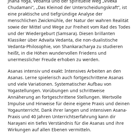
Jnana Yoga, Vedanta und der spirituelle Weg „Viveka
Chudamani“, „Das Kleinod der Unterscheidungskraft“, ist
eine praktische und tiefgründige Analyse der
menschlichen Zwickmühle, der Natur der wahren Realität
sowie der Mittel und Wege zur Freiheit vom Rad des Todes
und der Wiedergeburt (Samsara). Diesen brillanten
Klassiker über Advaita Vedanta, die non-dualistische
Vedanta-Philosophie, von Shankaracharya zu studieren
heißt, in die Höhen wundervollen Friedens und
unermesslicher Freude erhoben zu werden.
Asanas intensiv und exakt: Intensives Arbeiten an den
Asanas. Lerne spielerisch auch fortgeschrittene Asanas
und viele Variationen. Systematischer Aufbau von
Yogastellungen. Vorübungen und schrittweise
Annäherung an fortgeschrittene Stellungen. Wertvolle
Impulse und Hinweise für deine eigene Praxis und deinen
Yogaunterricht. Dank ihrer langen und intensiven Asana-
Praxis und 40 Jahren Unterrichtserfahrung kann dir
Narayani ein tiefes Verständnis für die Asanas und ihre
Wirkungen auf allen Ebenen vermitteln.