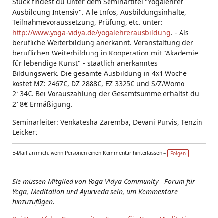
Stück findest du unter dem Seminartitel "Yogalehrer
Ausbildung Intensiv". Alle Infos, Ausbildungsinhalte,
Teilnahmevoraussetzung, Prüfung, etc. unter:
http://www.yoga-vidya.de/yogalehrerausbildung
. - Als
berufliche Weiterbildung anerkannt. Veranstaltung der
beruflichen Weiterbildung in Kooperation mit "Akademie
für lebendige Kunst" - staatlich anerkanntes
Bildungswerk. Die gesamte Ausbildung in 4x1 Woche
kostet MZ: 2467€, DZ 2888€, EZ 3325€ und S/Z/Womo
2134€. Bei Vorauszahlung der Gesamtsumme erhältst du
218€ Ermäßigung.
Seminarleiter: Venkatesha Zaremba, Devani Purvis, Tenzin
Leickert
E-Mail an mich, wenn Personen einen Kommentar hinterlassen –
Folgen
Sie müssen Mitglied von Yoga Vidya Community - Forum für
Yoga, Meditation und Ayurveda sein, um Kommentare
hinzuzufügen.