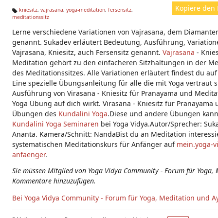
Kopiere den 
kniesitz
,
vajrasana
,
yoga-meditation
,
fersensitz
,
meditationssitz
Ta
g
Lerne verschiedene Variationen von Vajrasana, dem Diamante
s:
genannt. Sukadev erläutert Bedeutung, Ausführung, Variati
Vajrasana, Kniesitz, auch Fersensitz genannt.
Vajrasana
- Knie
Meditation gehört zu den einfacheren Sitzhaltungen in der Med
des Meditationssitzes. Alle Variationen erläutert findest du au
Eine spezielle Übungsanleitung für alle die mit Yoga vertraut s
Ausführung von Virasana - Kniesitz für Pranayama und Meditati
Yoga Übung auf dich wirkt. Virasana - Kniesitz für Pranayama
Übungen des
Kundalini Yoga
.Diese und andere Übungen kanns
Kundalini Yoga Seminaren
bei Yoga Vidya.Autor/Sprecher: Suk
Ananta. Kamera/Schnitt: NandaBist du an Meditation interessie
systematischen Meditationskurs für Anfänger auf
mein.yoga-v
anfaenger
.
Sie müssen Mitglied von Yoga Vidya Community - Forum für Yoga, 
Kommentare hinzuzufügen.
Bei Yoga Vidya Community - Forum für Yoga, Meditation und A