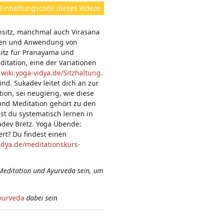
ht
Einbettungscode dieses Videos
e
n:
nsitz, manchmal auch Virasana
onen und Anwendung von
sitz für Pranayama und
itation, eine der Variationen
f
wiki.yoga-vidya.de/Sitzhaltung
.
ind. Sukadev leitet dich an zur
on, sei neugierig, wie diese
 und Meditation gehört zu den
t du systematisch lernen in
adev Bretz. Yoga Übende:
rt? Du findest einen
idya.de/meditationskurs-
Meditation und Ayurveda sein, um
yurveda
dabei sein