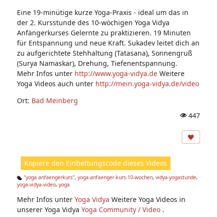
Eine 19-minütige kurze Yoga-Praxis - ideal um das in
der 2. Kursstunde des 10-wöchigen Yoga Vidya
Anfängerkurses Gelernte zu praktizieren. 19 Minuten
für Entspannung und neue Kraft. Sukadev leitet dich an
zu aufgerichtete Stehhaltung (Tatasana), Sonnengruß
(Surya Namaskar), Drehung, Tiefenentspannung.
Mehr Infos unter
http://www.yoga-vidya.de
Weitere
Yoga Videos auch unter
http://mein.yoga-vidya.de/video
Ort:
Bad Meinberg
447
A
ns
ic
ht
Kopiere den Einbettungscode dieses Videos
e
n:
"yoga anfaengerkurs"
,
yoga-anfaenger-kurs-10-wochen
,
vidya-yogastunde
,
yoga-vidya-video
,
yoga
Ta
g
Mehr Infos unter
Yoga Vidya
Weitere Yoga Videos in
s:
unserer Yoga Vidya
Yoga Community / Video
.