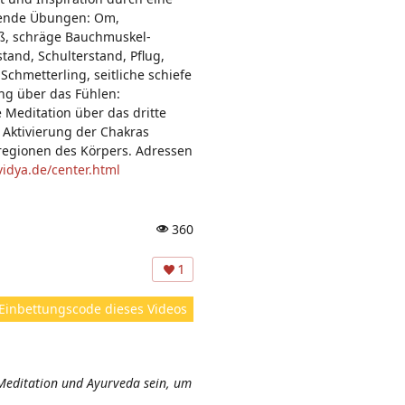
lgende Übungen: Om,
ß, schräge Bauchmuskel-
tand, Schulterstand, Pflug,
Schmetterling, seitliche schiefe
ng über das Fühlen:
Meditation über das dritte
 Aktivierung der Chakras
eregionen des Körpers. Adressen
idya.de/center.html
360
A
ns
1
ic
ht
Einbettungscode dieses Videos
e
n:
Meditation und Ayurveda sein, um