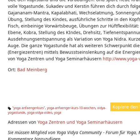
volle Yogastunde. Sukadev und Kerstin führen dich durch fo
Gajananam-Mantra, Kapalabhati, Wechselatmung, Sonnengru
Übung, Stellung des Kindes, ausführliche Schritte in den Kopfs
Fisch, einbeinige Vorwärtsbeuge, Übungen zur Hüftflexibilität: 
Ebene, Kobra, Stellung des KIndes, Drehsitz, Tiefenentspannu
Ausdehnungsentspannung als Variation von Yoga Nidra. Kurze 
Auge. Die ganze Yogastunde hat als weiteren Schwerpunkt die
(Energiezentren) mittels Bewusstseinslenkung auf die Energi
von Yoga Zentren und Yoga Seminarhäusern
http://www.yoga-v
Ort:
Bad Meinberg
Kopiere den 
"yoga anfaengerkurs"
,
yoga-anfaenger-kurs-10-wochen
,
vidya-
yogastunde
,
yoga-vidya-video
,
yoga
Ta
g
Adressen von
Yoga Zentren und Yoga Seminarhäusern
s:
Sie müssen Mitglied von Yoga Vidya Community - Forum für Yoga, 
Kommentare hinzuzufügen.