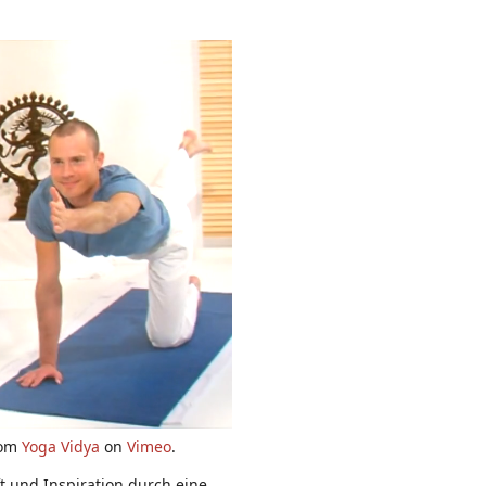
om
Yoga Vidya
on
Vimeo
.
 und Inspiration durch eine