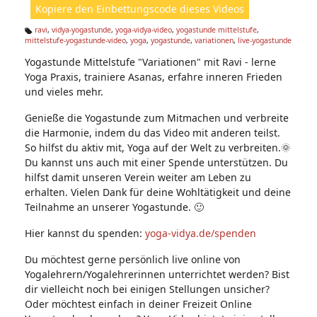
Kopiere den Einbettungscode dieses Videos
e
n:
ravi
,
vidya-yogastunde
,
yoga-vidya-video
,
yogastunde mittelstufe
,
mittelstufe-yogastunde-video
,
yoga
,
yogastunde
,
variationen
,
live-yogastunde
Ta
g
Yogastunde Mittelstufe "Variationen" mit Ravi - lerne
s:
Yoga Praxis, trainiere Asanas, erfahre inneren Frieden
und vieles mehr.
Genieße die Yogastunde zum Mitmachen und verbreite
die Harmonie, indem du das Video mit anderen teilst.
So hilfst du aktiv mit, Yoga auf der Welt zu verbreiten.🌞
Du kannst uns auch mit einer Spende unterstützen. Du
hilfst damit unseren Verein weiter am Leben zu
erhalten. Vielen Dank für deine Wohltätigkeit und deine
Teilnahme an unserer Yogastunde. 🙂
Hier kannst du spenden:
yoga-vidya.de/spenden
Du möchtest gerne persönlich live online von
Yogalehrern/Yogalehrerinnen unterrichtet werden? Bist
dir vielleicht noch bei einigen Stellungen unsicher?
Oder möchtest einfach in deiner Freizeit Online