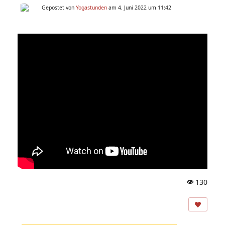
Gepostet von
Yogastunden
am 4. Juni 2022 um 11:42
130
A
ns
ic
ht