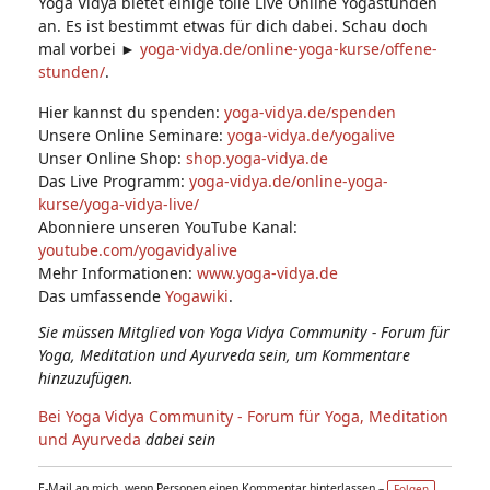
Yoga Vidya bietet einige tolle Live Online Yogastunden
an. Es ist bestimmt etwas für dich dabei. Schau doch
mal vorbei ►
yoga-vidya.de/online-yoga-kurse/offene-
stunden/
.
Hier kannst du spenden:
yoga-vidya.de/spenden
Unsere Online Seminare:
yoga-vidya.de/yogalive
Unser Online Shop:
shop.yoga-vidya.de
Das Live Programm:
yoga-vidya.de/online-yoga-
kurse/yoga-vidya-live/
Abonniere unseren YouTube Kanal:
youtube.com/yogavidyalive
Mehr Informationen:
www.yoga-vidya.de
Das umfassende
Yogawiki
.
Sie müssen Mitglied von Yoga Vidya Community - Forum für
Yoga, Meditation und Ayurveda sein, um Kommentare
hinzuzufügen.
Bei Yoga Vidya Community - Forum für Yoga, Meditation
und Ayurveda
dabei sein
E-Mail an mich, wenn Personen einen Kommentar hinterlassen –
Folgen