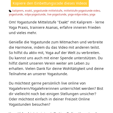
Kopiere den Einbettungscode dieses Videos
e
n:
kaliprem
,
exakt
,
yogastunde mittelstufe
,
mittelstufe-yogastunde-video
,
yogastunde
,
vidya-yogastunde
,
live-yogastunde
,
yoga-vidya-video
,
yoga
Ta
g
Om! Yogastunde Mittelstufe "Exakt" mit Kaliprem - lerne
s:
Yoga Praxis, trainiere Asanas, erfahre inneren Frieden
und vieles mehr.
Genieße die Yogastunde zum Mitmachen und verbreite
die Harmonie, indem du das Video mit anderen teilst.
So hilfst du aktiv mit, Yoga auf der Welt zu verbreiten.
Du kannst uns auch mit einer Spende unterstützen. Du
hilfst damit unseren Verein weiter am Leben zu
erhalten. Vielen Dank für deine Wohltätigkeit und deine
Teilnahme an unserer Yogastunde.
Du möchtest gerne persönlich live online von
Yogalehrern/Yogalehrerinnen unterrichtet werden? Bist
dir vielleicht noch bei einigen Stellungen unsicher?
Oder möchtest einfach in deiner Freizeit Online
Yogastunden besuchen?