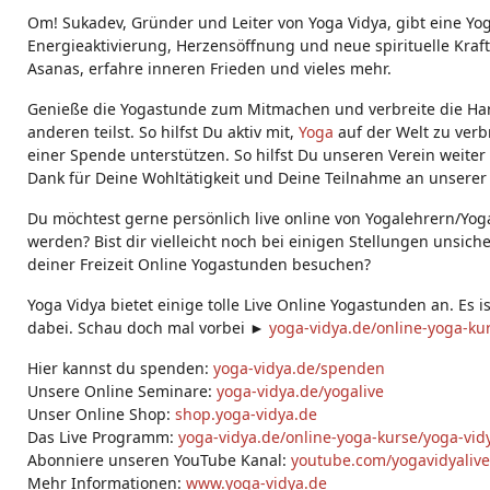
g
Om! Sukadev, Gründer und Leiter von Yoga Vidya, gibt eine Yo
s:
Energieaktivierung, Herzensöffnung und neue spirituelle Kraft.
Asanas, erfahre inneren Frieden und vieles mehr.
Genieße die Yogastunde zum Mitmachen und verbreite die Ha
anderen teilst. So hilfst Du aktiv mit,
Yoga
auf der Welt zu verb
einer Spende unterstützen. So hilfst Du unseren Verein weiter
Dank für Deine Wohltätigkeit und Deine Teilnahme an unserer
Du möchtest gerne persönlich live online von Yogalehrern/Yog
werden? Bist dir vielleicht noch bei einigen Stellungen unsich
deiner Freizeit Online Yogastunden besuchen?
Yoga Vidya bietet einige tolle Live Online Yogastunden an. Es i
dabei. Schau doch mal vorbei ►
yoga-vidya.de/online-yoga-ku
Hier kannst du spenden:
yoga-vidya.de/spenden
Unsere Online Seminare:
yoga-vidya.de/yogalive
Unser Online Shop:
shop.yoga-vidya.de
Das Live Programm:
yoga-vidya.de/online-yoga-kurse/yoga-vidy
Abonniere unseren YouTube Kanal:
youtube.com/yogavidyalive
Mehr Informationen:
www.yoga-vidya.de