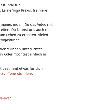
n:
gastunde für
 Lerne Yoga Praxis, trainiere
rmonie, indem Du das Video mit
reiten. Du kannst uns auch mit
 am Leben zu erhalten. Vielen
 Yogastunde.
alehrerinnen unterrichtet
er? Oder möchtest einfach in
st bestimmt etwas für dich
rse/offene-stunden/
.
a-live/