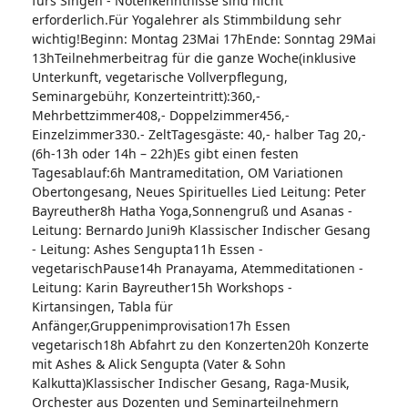
fürs Singen - Notenkenntnisse sind nicht
erforderlich.Für Yogalehrer als Stimmbildung sehr
wichtig!Beginn: Montag 23Mai 17hEnde: Sonntag 29Mai
13hTeilnehmerbeitrag für die ganze Woche(inklusive
Unterkunft, vegetarische Vollverpflegung,
Seminargebühr, Konzerteintritt):360,-
Mehrbettzimmer408,- Doppelzimmer456,-
Einzelzimmer330.- ZeltTagesgäste: 40,- halber Tag 20,-
(6h-13h oder 14h – 22h)Es gibt einen festen
Tagesablauf:6h Mantrameditation, OM Variationen
Obertongesang, Neues Spirituelles Lied Leitung: Peter
Bayreuther8h Hatha Yoga,Sonnengruß und Asanas -
Leitung: Bernardo Juni9h Klassischer Indischer Gesang
- Leitung: Ashes Sengupta11h Essen -
vegetarischPause14h Pranayama, Atemmeditationen -
Leitung: Karin Bayreuther15h Workshops -
Kirtansingen, Tabla für
Anfänger,Gruppenimprovisation17h Essen
vegetarisch18h Abfahrt zu den Konzerten20h Konzerte
mit Ashes & Alick Sengupta (Vater & Sohn
Kalkutta)Klassischer Indischer Gesang, Raga-Musik,
Orchester aus Dozenten und Seminarteilnehmern