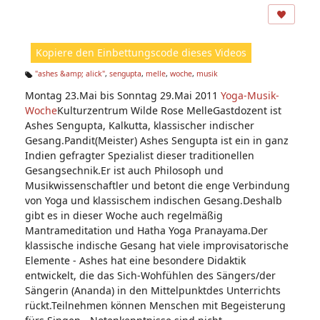
ns
ic
ht
Kopiere den Einbettungscode dieses Videos
e
n:
"ashes &amp; alick"
,
sengupta
,
melle
,
woche
,
musik
Ta
Montag 23.Mai bis Sonntag 29.Mai 2011
Yoga-Musik-
g
s:
Woche
Kulturzentrum Wilde Rose MelleGastdozent ist
Ashes Sengupta, Kalkutta, klassischer indischer
Gesang.Pandit(Meister) Ashes Sengupta ist ein in ganz
Indien gefragter Spezialist dieser traditionellen
Gesangsechnik.Er ist auch Philosoph und
Musikwissenschaftler und betont die enge Verbindung
von Yoga und klassischem indischen Gesang.Deshalb
gibt es in dieser Woche auch regelmäßig
Mantrameditation und Hatha Yoga Pranayama.Der
klassische indische Gesang hat viele improvisatorische
Elemente - Ashes hat eine besondere Didaktik
entwickelt, die das Sich-Wohfühlen des Sängers/der
Sängerin (Ananda) in den Mittelpunktdes Unterrichts
rückt.Teilnehmen können Menschen mit Begeisterung