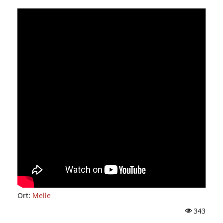
Ort:
Melle
343
A