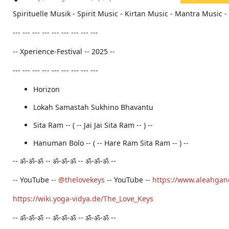
Ta
Spirituelle Musik - Spirit Music - Kirtan Music - Mantra Music 
g
s:
--- --- --- --- --- --- --- --- ---
-- Xperience-Festival -- 2025 --
--- --- --- --- --- --- --- --- ---
Horizon
Lokah Samastah Sukhino Bhavantu
Sita Ram -- ( -- Jai Jai Sita Ram -- ) --
Hanuman Bolo -- ( -- Hare Ram Sita Ram -- ) --
-- ॐ-ॐ-ॐ -- ॐ-ॐ-ॐ -- ॐ-ॐ-ॐ --
-- YouTube --
‪@thelovekeys‬
-- YouTube --
https://www.aleahgan
https://wiki.yoga-vidya.de/The_Love_Keys
-- ॐ-ॐ-ॐ -- ॐ-ॐ-ॐ -- ॐ-ॐ-ॐ --