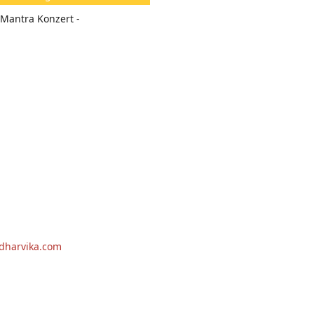
e
- Mantra Konzert -
n:
dharvika.com