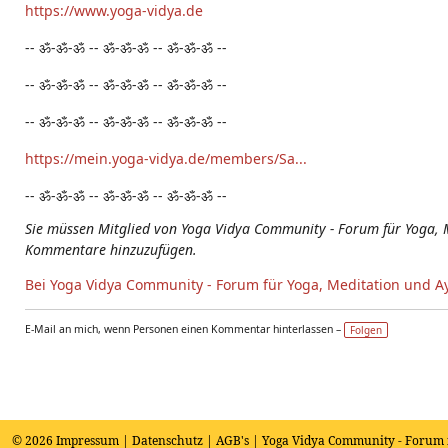
https://www.yoga-vidya.de
-- ॐ-ॐ-ॐ -- ॐ-ॐ-ॐ -- ॐ-ॐ-ॐ --
-- ॐ-ॐ-ॐ -- ॐ-ॐ-ॐ -- ॐ-ॐ-ॐ --
-- ॐ-ॐ-ॐ -- ॐ-ॐ-ॐ -- ॐ-ॐ-ॐ --
https://mein.yoga-vidya.de/members/Sa...
-- ॐ-ॐ-ॐ -- ॐ-ॐ-ॐ -- ॐ-ॐ-ॐ --
Sie müssen Mitglied von Yoga Vidya Community - Forum für Yoga, 
Kommentare hinzuzufügen.
Bei Yoga Vidya Community - Forum für Yoga, Meditation und A
E-Mail an mich, wenn Personen einen Kommentar hinterlassen –
Folgen
© 2026
Impressum
|
Datenschutz
|
AGB's
| Yoga Vidya Community - Forum 