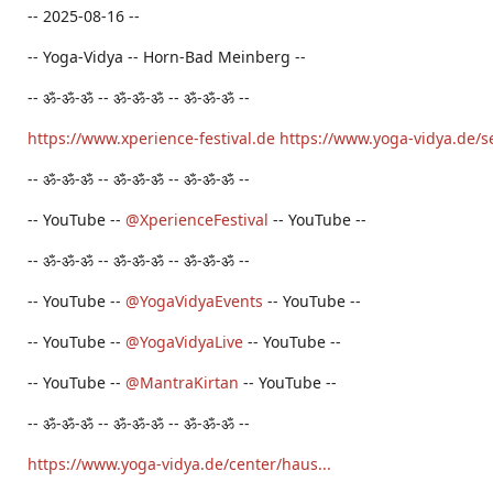
-- 2025-08-16 --
-- Yoga-Vidya -- Horn-Bad Meinberg --
-- ॐ-ॐ-ॐ -- ॐ-ॐ-ॐ -- ॐ-ॐ-ॐ --
https://www.xperience-festival.de
https://www.yoga-vidya.de/s
-- ॐ-ॐ-ॐ -- ॐ-ॐ-ॐ -- ॐ-ॐ-ॐ --
-- YouTube --
‪@XperienceFestival‬
-- YouTube --
-- ॐ-ॐ-ॐ -- ॐ-ॐ-ॐ -- ॐ-ॐ-ॐ --
-- YouTube --
‪@YogaVidyaEvents‬
-- YouTube --
-- YouTube --
‪@YogaVidyaLive‬
-- YouTube --
-- YouTube --
‪@MantraKirtan‬
-- YouTube --
-- ॐ-ॐ-ॐ -- ॐ-ॐ-ॐ -- ॐ-ॐ-ॐ --
https://www.yoga-vidya.de/center/haus...