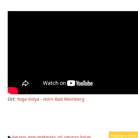
Ort:
Yoga Vidya - Horn-Bad Meinberg
Kopiere den 
love keys
,
aleah gandharvika
,
xpf
,
xperience festival