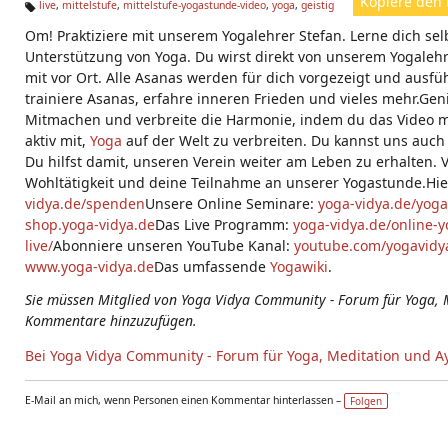
Kopiere den 
live
,
mittelstufe
,
mittelstufe-yogastunde-video
,
yoga
,
geistig
Ta
Om! Praktiziere mit unserem Yogalehrer Stefan. Lerne dich selb
g
s:
Unterstützung von Yoga. Du wirst direkt von unserem Yogalehrer
mit vor Ort. Alle Asanas werden für dich vorgezeigt und ausführ
trainiere Asanas, erfahre inneren Frieden und vieles mehr.Ge
Mitmachen und verbreite die Harmonie, indem du das Video mit 
aktiv mit,
Yoga
auf der Welt zu verbreiten. Du kannst uns auch
Du hilfst damit, unseren Verein weiter am Leben zu erhalten. 
Wohltätigkeit und deine Teilnahme an unserer Yogastunde.Hi
vidya.de/spenden
Unsere Online Seminare:
yoga-vidya.de/yoga
shop.yoga-vidya.de
Das Live Programm:
yoga-vidya.de/online-y
live/
Abonniere unseren YouTube Kanal:
youtube.com/yogavidya
www.yoga-vidya.de
Das umfassende
Yogawiki
.
Sie müssen Mitglied von Yoga Vidya Community - Forum für Yoga, 
Kommentare hinzuzufügen.
Bei Yoga Vidya Community - Forum für Yoga, Meditation und A
E-Mail an mich, wenn Personen einen Kommentar hinterlassen –
Folgen