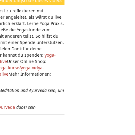
Einbettungscode dieses Videos
e
st zu reflektieren mit
n:
 angeleitet, als wärst du live
lich erklärt. Lerne Yoga Praxis,
nieße die Yogastunde zum
anderen teilst. So hilfst du
 mit einer Spende unterstützen.
Vielen Dank für deine
er kannst du spenden:
yoga-
live
Unser Online Shop:
oga-kurse/yoga-vidya-
live
Mehr Informationen:
Meditation und Ayurveda sein, um
yurveda
dabei sein