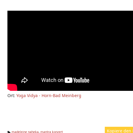
Ort:
Yoga Vidya - Horn-Bad Meinberg
Kopiere den 
madeleine naheka
,
mantra konzert