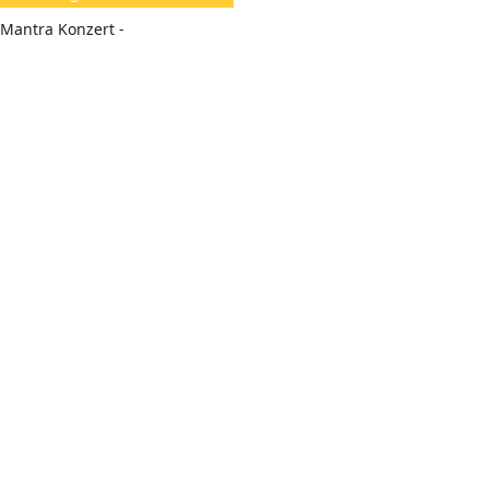
e
- Mantra Konzert -
n: