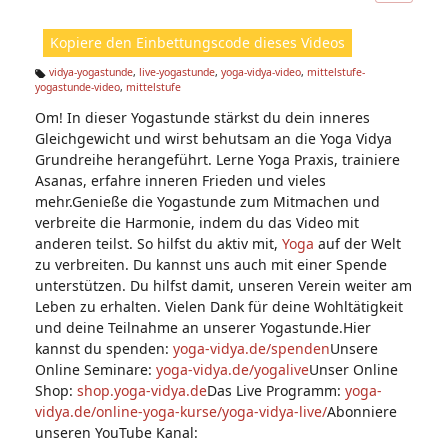
ic
ht
Kopiere den Einbettungscode dieses Videos
e
n:
vidya-yogastunde
,
live-yogastunde
,
yoga-vidya-video
,
mittelstufe-
yogastunde-video
,
mittelstufe
Ta
g
Om! In dieser Yogastunde stärkst du dein inneres
s:
Gleichgewicht und wirst behutsam an die Yoga Vidya
Grundreihe herangeführt. Lerne Yoga Praxis, trainiere
Asanas, erfahre inneren Frieden und vieles
mehr.Genieße die Yogastunde zum Mitmachen und
verbreite die Harmonie, indem du das Video mit
anderen teilst. So hilfst du aktiv mit,
Yoga
auf der Welt
zu verbreiten. Du kannst uns auch mit einer Spende
unterstützen. Du hilfst damit, unseren Verein weiter am
Leben zu erhalten. Vielen Dank für deine Wohltätigkeit
und deine Teilnahme an unserer Yogastunde.Hier
kannst du spenden:
yoga-vidya.de/spenden
Unsere
Online Seminare:
yoga-vidya.de/yogalive
Unser Online
Shop:
shop.yoga-vidya.de
Das Live Programm:
yoga-
vidya.de/online-yoga-kurse/yoga-vidya-live/
Abonniere
unseren YouTube Kanal: