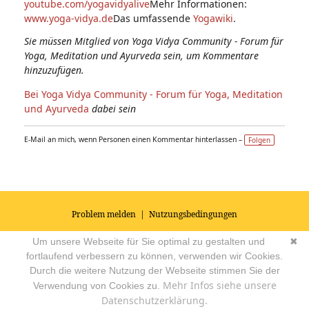
youtube.com/yogavidyalive
Mehr Informationen:
www.yoga-vidya.de
Das umfassende
Yogawiki
.
Sie müssen Mitglied von Yoga Vidya Community - Forum für
Yoga, Meditation und Ayurveda sein, um Kommentare
hinzuzufügen.
Bei Yoga Vidya Community - Forum für Yoga, Meditation
und Ayurveda
dabei sein
E-Mail an mich, wenn Personen einen Kommentar hinterlassen –
Folgen
Problem melden
|
Nutzungsbedingungen
© 2026
Impressum
|
Datenschutz
|
AGB's
| Yoga Vidya Community -
Um unsere Webseite für Sie optimal zu gestalten und
✖
Forum für Yoga, Meditation und Ayurveda
Powered by
fortlaufend verbessern zu können, verwenden wir Cookies.
Durch die weitere Nutzung der Webseite stimmen Sie der
Mehr Infos siehe unsere
Verwendung von Cookies zu.
Datenschutzerklärung.