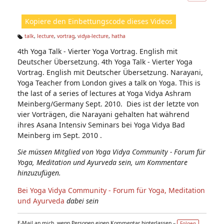
ic
ht
Kopiere den Einbettungscode dieses Videos
e
n:
talk
,
lecture
,
vortrag
,
vidya-lecture
,
hatha
Ta
4th Yoga Talk - Vierter Yoga Vortrag. English mit
g
s:
Deutscher Übersetzung. 4th Yoga Talk - Vierter Yoga
Vortrag. English mit Deutscher Übersetzung. Narayani,
Yoga Teacher from London gives a talk on Yoga. This is
the last of a series of lectures at Yoga Vidya Ashram
Meinberg/Germany Sept. 2010. Dies ist der letzte von
vier Vorträgen, die Narayani gehalten hat während
ihres Asana Intensiv Seminars bei Yoga Vidya Bad
Meinberg im Sept. 2010 .
Sie müssen Mitglied von Yoga Vidya Community - Forum für
Yoga, Meditation und Ayurveda sein, um Kommentare
hinzuzufügen.
Bei Yoga Vidya Community - Forum für Yoga, Meditation
und Ayurveda
dabei sein
E-Mail an mich, wenn Personen einen Kommentar hinterlassen –
Folgen