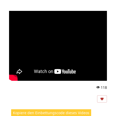
118
A
ns
ic
ht
Kopiere den Einbettungscode dieses Videos
e