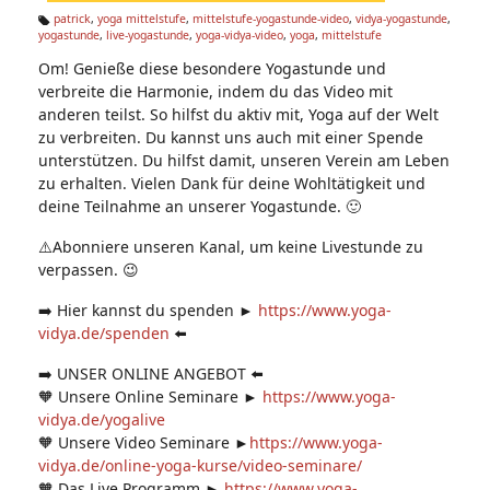
n:
patrick
,
yoga mittelstufe
,
mittelstufe-yogastunde-video
,
vidya-yogastunde
,
yogastunde
,
live-yogastunde
,
yoga-vidya-video
,
yoga
,
mittelstufe
Ta
g
Om! Genieße diese besondere Yogastunde und
s:
verbreite die Harmonie, indem du das Video mit
anderen teilst. So hilfst du aktiv mit, Yoga auf der Welt
zu verbreiten. Du kannst uns auch mit einer Spende
unterstützen. Du hilfst damit, unseren Verein am Leben
zu erhalten. Vielen Dank für deine Wohltätigkeit und
deine Teilnahme an unserer Yogastunde. 🙂
⚠️Abonniere unseren Kanal, um keine Livestunde zu
verpassen. 😉
➡️ Hier kannst du spenden ►
https://www.yoga-
vidya.de/spenden
⬅️
➡️ UNSER ONLINE ANGEBOT ⬅️
🧡 Unsere Online Seminare ►
https://www.yoga-
vidya.de/yogalive
🧡 Unsere Video Seminare ►
https://www.yoga-
vidya.de/online-yoga-kurse/video-seminare/
🧡 Das Live Programm ►
https://www.yoga-