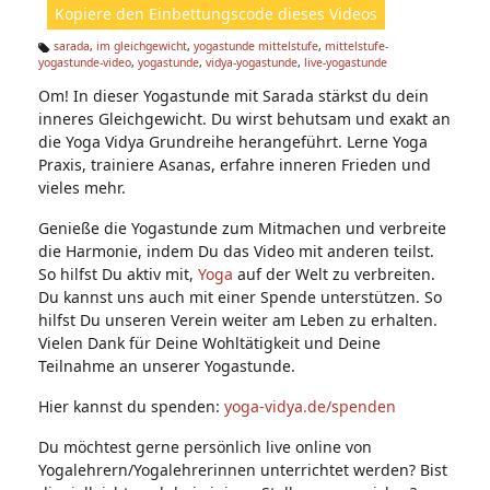
Kopiere den Einbettungscode dieses Videos
e
n:
sarada
,
im gleichgewicht
,
yogastunde mittelstufe
,
mittelstufe-
yogastunde-video
,
yogastunde
,
vidya-yogastunde
,
live-yogastunde
Ta
g
Om! In dieser Yogastunde mit Sarada stärkst du dein
s:
inneres Gleichgewicht. Du wirst behutsam und exakt an
die Yoga Vidya Grundreihe herangeführt. Lerne Yoga
Praxis, trainiere Asanas, erfahre inneren Frieden und
vieles mehr.
Genieße die Yogastunde zum Mitmachen und verbreite
die Harmonie, indem Du das Video mit anderen teilst.
So hilfst Du aktiv mit,
Yoga
auf der Welt zu verbreiten.
Du kannst uns auch mit einer Spende unterstützen. So
hilfst Du unseren Verein weiter am Leben zu erhalten.
Vielen Dank für Deine Wohltätigkeit und Deine
Teilnahme an unserer Yogastunde.
Hier kannst du spenden:
yoga-vidya.de/spenden
Du möchtest gerne persönlich live online von
Yogalehrern/Yogalehrerinnen unterrichtet werden? Bist