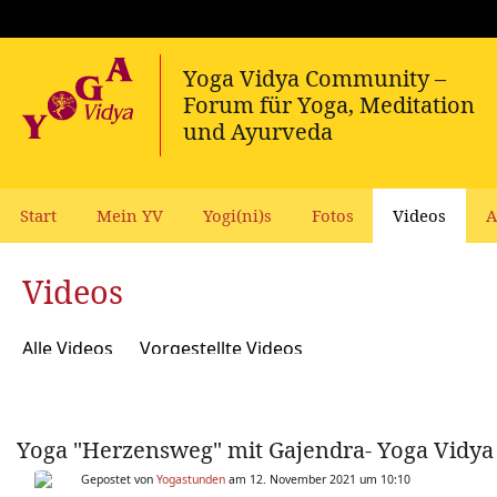
Start
Mein YV
Yogi(ni)s
Fotos
Videos
A
Videos
Alle Videos
Vorgestellte Videos
Yoga "Herzensweg" mit Gajendra- Yoga Vidya M
Gepostet von
Yogastunden
am 12. November 2021 um 10:10