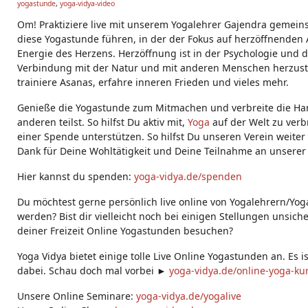
yogastunde
,
yoga-vidya-video
g
s:
Om! Praktiziere live mit unserem Yogalehrer Gajendra gemein
diese Yogastunde führen, in der der Fokus auf herzöffnenden A
Energie des Herzens. Herzöffnung ist in der Psychologie und der
Verbindung mit der Natur und mit anderen Menschen herzustel
trainiere Asanas, erfahre inneren Frieden und vieles mehr.
Genieße die Yogastunde zum Mitmachen und verbreite die Ha
anderen teilst. So hilfst Du aktiv mit,
Yoga
auf der Welt zu verb
einer Spende unterstützen. So hilfst Du unseren Verein weiter
Dank für Deine Wohltätigkeit und Deine Teilnahme an unserer
Hier kannst du spenden:
yoga-vidya.de/spenden
Du möchtest gerne persönlich live online von Yogalehrern/Yog
werden? Bist dir vielleicht noch bei einigen Stellungen unsich
deiner Freizeit Online Yogastunden besuchen?
Yoga Vidya bietet einige tolle Live Online Yogastunden an. Es i
dabei. Schau doch mal vorbei ►
yoga-vidya.de/online-yoga-ku
Unsere Online Seminare:
yoga-vidya.de/yogalive