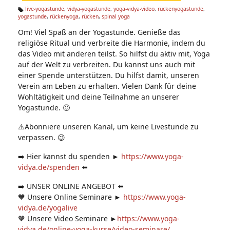
n:
live-yogastunde
,
vidya-yogastunde
,
yoga-vidya-video
,
rückenyogastunde
,
yogastunde
,
rückenyoga
,
rücken
,
spinal yoga
Ta
g
Om! Viel Spaß an der Yogastunde. Genieße das
s:
religiöse Ritual und verbreite die Harmonie, indem du
das Video mit anderen teilst. So hilfst du aktiv mit, Yoga
auf der Welt zu verbreiten. Du kannst uns auch mit
einer Spende unterstützen. Du hilfst damit, unseren
Verein am Leben zu erhalten. Vielen Dank für deine
Wohltätigkeit und deine Teilnahme an unserer
Yogastunde. 🙂
⚠️Abonniere unseren Kanal, um keine Livestunde zu
verpassen. 😉
➡️ Hier kannst du spenden ►
https://www.yoga-
vidya.de/spenden
⬅️
➡️ UNSER ONLINE ANGEBOT ⬅️
🧡 Unsere Online Seminare ►
https://www.yoga-
vidya.de/yogalive
🧡 Unsere Video Seminare ►
https://www.yoga-
vidya.de/online-yoga-kurse/video-seminare/