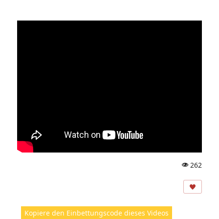
262
A
ns
ic
ht
Kopiere den Einbettungscode dieses Videos
e