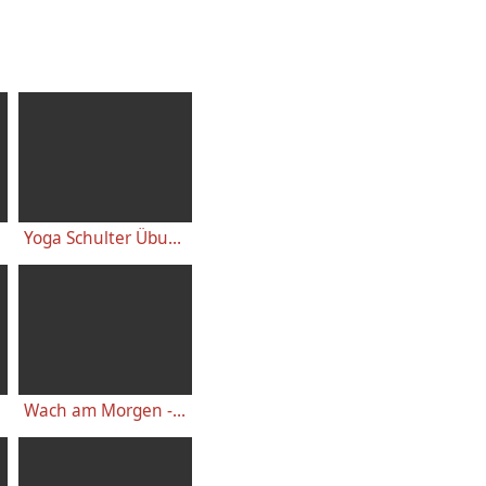
Yoga Schulter Übungen - für starke gesunde Schultern, gegen Schulterschmerzen
Wach am Morgen - 10 Minuten Yogastunde für Energie