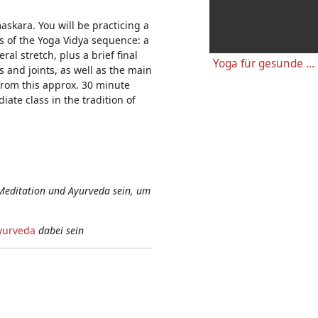
n:
askara. You will be practicing a
ts of the Yoga Vidya sequence: a
al stretch, plus a brief final
Yoga für gesunde Knie - Einfache wirkungsvolle Gelenkübungen
s and joints, as well as the main
 from this approx. 30 minute
ate class in the tradition of
Meditation und Ayurveda sein, um
yurveda
dabei sein