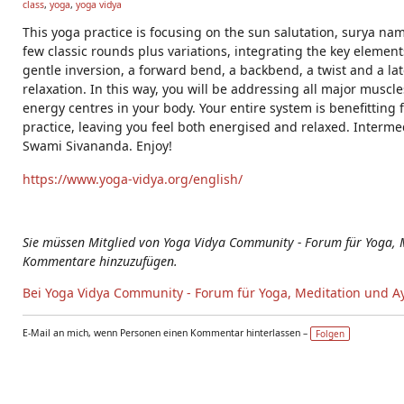
class
,
yoga
,
yoga vidya
g
s:
This yoga practice is focusing on the sun salutation, surya nam
few classic rounds plus variations, integrating the key elemen
gentle inversion, a forward bend, a backbend, a twist and a later
relaxation. In this way, you will be addressing all major muscle
energy centres in your body. Your entire system is benefitting
practice, leaving you feel both energised and relaxed. Intermedi
Swami Sivananda. Enjoy!
https://www.yoga-vidya.org/english/
Sie müssen Mitglied von Yoga Vidya Community - Forum für Yoga, 
Kommentare hinzuzufügen.
Bei Yoga Vidya Community - Forum für Yoga, Meditation und A
E-Mail an mich, wenn Personen einen Kommentar hinterlassen –
Folgen