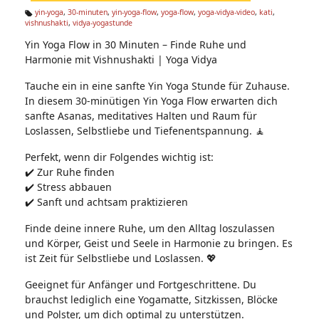
n:
yin-yoga
,
30-minuten
,
yin-yoga-flow
,
yoga-flow
,
yoga-vidya-video
,
kati
,
vishnushakti
,
vidya-yogastunde
Ta
g
Yin Yoga Flow in 30 Minuten – Finde Ruhe und
s:
Harmonie mit Vishnushakti | Yoga Vidya
Tauche ein in eine sanfte Yin Yoga Stunde für Zuhause.
In diesem 30-minütigen Yin Yoga Flow erwarten dich
sanfte Asanas, meditatives Halten und Raum für
Loslassen, Selbstliebe und Tiefenentspannung. 🧘
Perfekt, wenn dir Folgendes wichtig ist:
✔️ Zur Ruhe finden
✔️ Stress abbauen
✔️ Sanft und achtsam praktizieren
Finde deine innere Ruhe, um den Alltag loszulassen
und Körper, Geist und Seele in Harmonie zu bringen. Es
ist Zeit für Selbstliebe und Loslassen. 💖
Geeignet für Anfänger und Fortgeschrittene. Du
brauchst lediglich eine Yogamatte, Sitzkissen, Blöcke
und Polster, um dich optimal zu unterstützen.