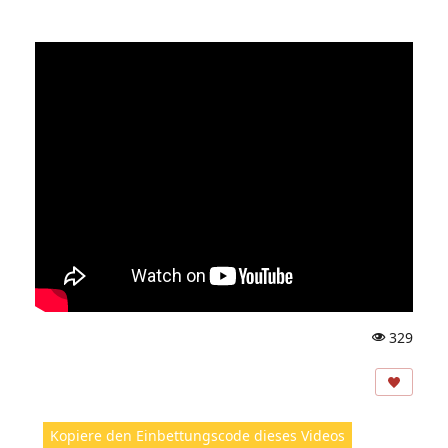
329
A
ns
ic
ht
Kopiere den Einbettungscode dieses Videos
e