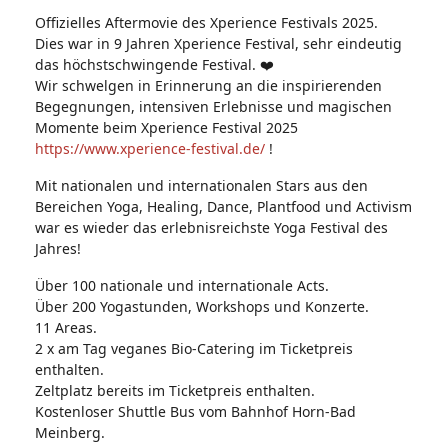
Ta
Offizielles Aftermovie des Xperience Festivals 2025.
g
s:
Dies war in 9 Jahren Xperience Festival, sehr eindeutig
das höchstschwingende Festival. ❤️
Wir schwelgen in Erinnerung an die inspirierenden
Begegnungen, intensiven Erlebnisse und magischen
Momente beim Xperience Festival 2025
https://www.xperience-festival.de/
!
Mit nationalen und internationalen Stars aus den
Bereichen Yoga, Healing, Dance, Plantfood und Activism
war es wieder das erlebnisreichste Yoga Festival des
Jahres!
Über 100 nationale und internationale Acts.
Über 200 Yogastunden, Workshops und Konzerte.
11 Areas.
2 x am Tag veganes Bio-Catering im Ticketpreis
enthalten.
Zeltplatz bereits im Ticketpreis enthalten.
Kostenloser Shuttle Bus vom Bahnhof Horn-Bad
Meinberg.