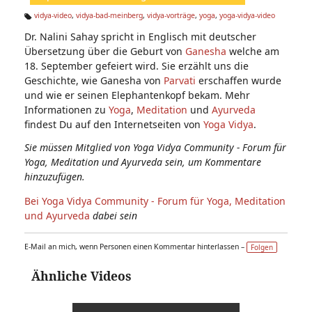
n:
vidya-video
,
vidya-bad-meinberg
,
vidya-vorträge
,
yoga
,
yoga-vidya-video
Ta
Dr. Nalini Sahay spricht in Englisch mit deutscher
g
s:
Übersetzung über die Geburt von
Ganesha
welche am
18. September gefeiert wird. Sie erzählt uns die
Geschichte, wie Ganesha von
Parvati
erschaffen wurde
und wie er seinen Elephantenkopf bekam. Mehr
Informationen zu
Yoga
,
Meditation
und
Ayurveda
findest Du auf den Internetseiten von
Yoga Vidya
.
Sie müssen Mitglied von Yoga Vidya Community - Forum für
Yoga, Meditation und Ayurveda sein, um Kommentare
hinzuzufügen.
Bei Yoga Vidya Community - Forum für Yoga, Meditation
und Ayurveda
dabei sein
E-Mail an mich, wenn Personen einen Kommentar hinterlassen –
Folgen
Ähnliche Videos