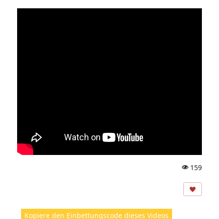
159
A
ns
ic
ht
Kopiere den Einbettungscode dieses Videos
e