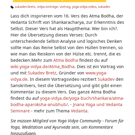
n:
sukadev-bretz
,
vidya-vorträge
,
vortrag
,
yoga-vidya-video
,
sukadev
Ta
Lass dich inspirieren vom 16. Vers des Atma Bodha, der
g
s:
Vedanta Schrift von Shankaracharya, zur Erkenntnis des
Selbst. Dieser Vers hat als Hauptthema: Wer bin ich?.
Hier die Übersetzung dieses Verses: Durch
unterscheidende Selbst-Analyse und logisches Denken
sollte man das Reine Selbst von den Hüllen trennen, so
wie man das Reiskorn von der Hülse etc. trennt, die es
bedecken.Mehr zum
Atma Bodha
findest du auf
wiki.yoga-vidya.de/Atma_Bodha
. Dies ist ein Vortrag von
und mit
Sukadev Bretz
, Gründer von
www.yoga-
vidya.de
. In diesem Vortragsvideo rezitiert
Sukadev
den
Sanskritvers, liest die Übersetzung und gibt gibt einen
Kommentar zu diesem Vers. Das ganze Atma Bodha
findest du auf
yoga-vidya.de/yoga-buch/shankara/atma-
bodha-aparoksha-anubhuti/
. -
Jnana Yoga und Vedanta
Seminare
- mehr zum Thema
Vedanta
.
Sie müssen Mitglied von Yoga Vidya Community - Forum für
Yoga, Meditation und Ayurveda sein, um Kommentare
hinzuzufügen.