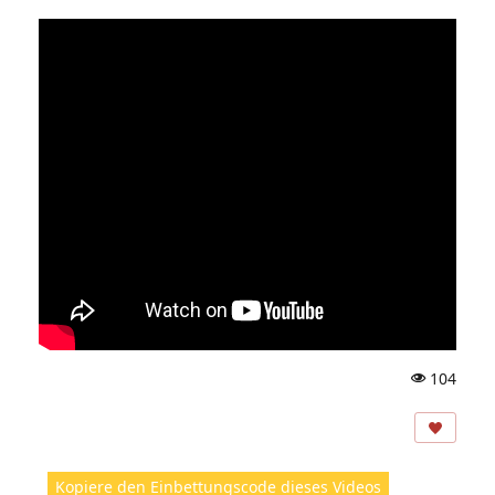
104
A
ns
ic
ht
Kopiere den Einbettungscode dieses Videos
e