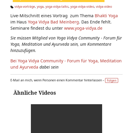
n:
vidya-vorträge
,
yoga
,
yoga-vidya-talks
,
yoga-vidya-video
,
vidya-video
Ta
Live-Mitschnitt eines Vortrag zum Thema
Bhakti Yoga
g
s:
im Haus
Yoga Vidya Bad Meinberg
. Das Ende fehlt.
Seminare findest du unter
www.yoga-vidya.de
Sie müssen Mitglied von Yoga Vidya Community - Forum für
Yoga, Meditation und Ayurveda sein, um Kommentare
hinzuzufügen.
Bei Yoga Vidya Community - Forum für Yoga, Meditation
und Ayurveda
dabei sein
E-Mail an mich, wenn Personen einen Kommentar hinterlassen –
Folgen
Ähnliche Videos