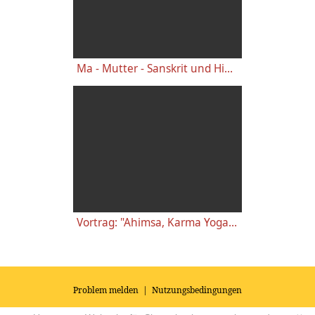
Ma - Mutter - Sanskrit und Hinduismus Wörterbuch
Vortrag: "Ahimsa, Karma Yoga und Bhakti Yoga" mit Leela Mata
Problem melden
|
Nutzungsbedingungen
© 2026
Impressum
|
Datenschutz
|
AGB's
| Yoga Vidya Community -