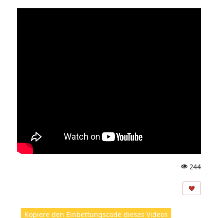
244
A
ns
ic
ht
Kopiere den Einbettungscode dieses Videos
e