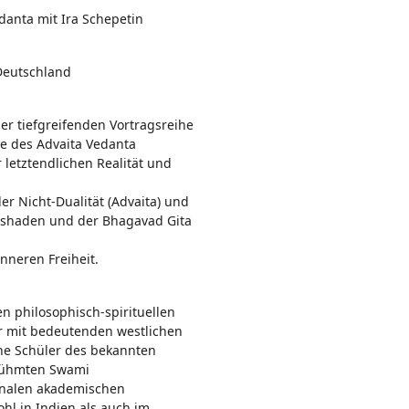
n:
danta mit Ira Schepetin
 Deutschland
ser tiefgreifenden Vortragsreihe
te des Advaita Vedanta
 letztendlichen Realität und
der Nicht-Dualität (Advaita) und
anishaden und der Bhagavad Gita
nneren Freiheit.
en philosophisch-spirituellen
er mit bedeutenden westlichen
che Schüler des bekannten
erühmten Swami
ionalen akademischen
hl in Indien als auch im