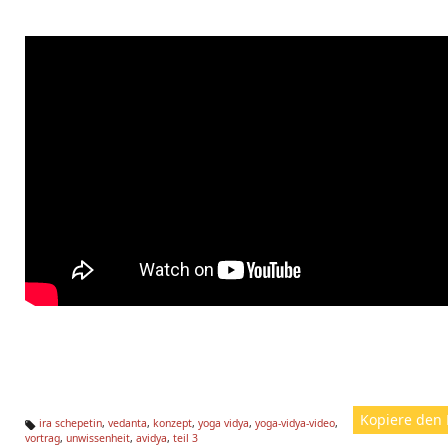
Kopiere den 
ira schepetin
,
vedanta
,
konzept
,
yoga vidya
,
yoga-vidya-video
,
vortrag
,
unwissenheit
,
avidya
,
teil 3
Ta