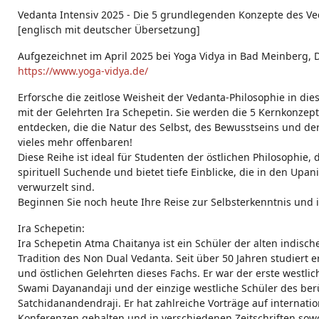
g
Vedanta Intensiv 2025 - Die 5 grundlegenden Konzepte des Ve
s:
[englisch mit deutscher Übersetzung]
Aufgezeichnet im April 2025 bei Yoga Vidya in Bad Meinberg,
https://www.yoga-vidya.de/
Erforsche die zeitlose Weisheit der Vedanta-Philosophie in die
mit der Gelehrten Ira Schepetin. Sie werden die 5 Kernkonzep
entdecken, die die Natur des Selbst, des Bewusstseins und der
vieles mehr offenbaren!
Diese Reihe ist ideal für Studenten der östlichen Philosophie, 
spirituell Suchende und bietet tiefe Einblicke, die in den Up
verwurzelt sind.
Beginnen Sie noch heute Ihre Reise zur Selbsterkenntnis und i
Ira Schepetin:
Ira Schepetin Atma Chaitanya ist ein Schüler der alten indisch
Tradition des Non Dual Vedanta. Seit über 50 Jahren studiert 
und östlichen Gelehrten dieses Fachs. Er war der erste westli
Swami Dayanandaji und der einzige westliche Schüler des b
Satchidanandendraji. Er hat zahlreiche Vorträge auf internat
Konferenzen gehalten und in verschiedenen Zeitschriften sowo