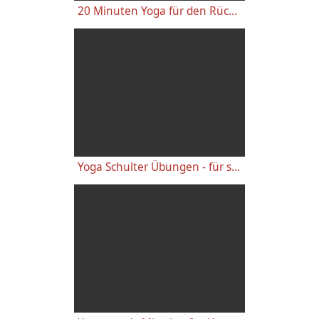
20 Minuten Yoga für den Rücken - Anfänger-Level
Yoga Schulter Übungen - für starke gesunde Schultern, gegen Schulterschmerzen