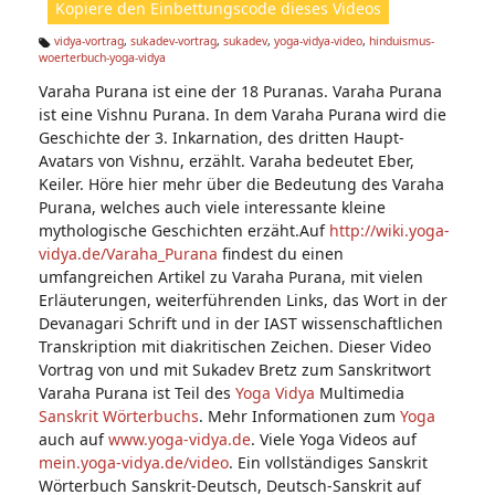
Kopiere den Einbettungscode dieses Videos
e
n:
vidya-vortrag
,
sukadev-vortrag
,
sukadev
,
yoga-vidya-video
,
hinduismus-
woerterbuch-yoga-vidya
Ta
g
Varaha Purana ist eine der 18 Puranas. Varaha Purana
s:
ist eine Vishnu Purana. In dem Varaha Purana wird die
Geschichte der 3. Inkarnation, des dritten Haupt-
Avatars von Vishnu, erzählt. Varaha bedeutet Eber,
Keiler. Höre hier mehr über die Bedeutung des Varaha
Purana, welches auch viele interessante kleine
mythologische Geschichten erzäht.Auf
http://wiki.yoga-
vidya.de/Varaha_Purana
findest du einen
umfangreichen Artikel zu Varaha Purana, mit vielen
Erläuterungen, weiterführenden Links, das Wort in der
Devanagari Schrift und in der IAST wissenschaftlichen
Transkription mit diakritischen Zeichen. Dieser Video
Vortrag von und mit Sukadev Bretz zum Sanskritwort
Varaha Purana ist Teil des
Yoga Vidya
Multimedia
Sanskrit Wörterbuchs
. Mehr Informationen zum
Yoga
auch auf
www.yoga-vidya.de
. Viele Yoga Videos auf
mein.yoga-vidya.de/video
. Ein vollständiges Sanskrit
Wörterbuch Sanskrit-Deutsch, Deutsch-Sanskrit auf