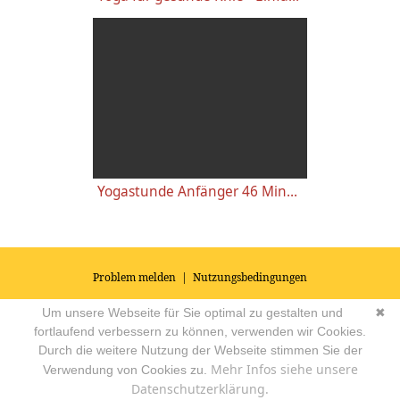
Yogastunde Anfänger 46 Minuten
Problem melden
|
Nutzungsbedingungen
© 2026
Impressum
|
Datenschutz
|
AGB's
| Yoga Vidya Community -
Um unsere Webseite für Sie optimal zu gestalten und
✖
Forum für Yoga, Meditation und Ayurveda
Powered by
fortlaufend verbessern zu können, verwenden wir Cookies.
Durch die weitere Nutzung der Webseite stimmen Sie der
Mehr Infos siehe unsere
Verwendung von Cookies zu.
Datenschutzerklärung.