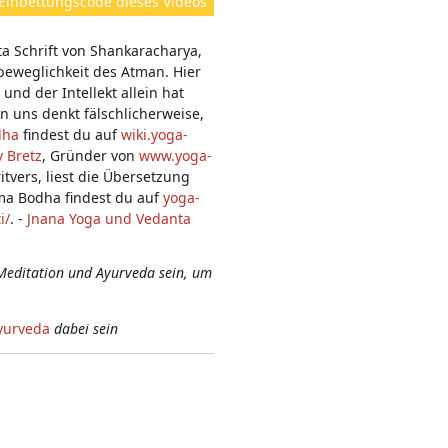
Einbettungscode dieses Videos
e
n:
ta Schrift von Shankaracharya,
beweglichkeit des Atman. Hier
nd der Intellekt allein hat
in uns denkt fälschlicherweise,
dha
findest du auf
wiki.yoga-
 Bretz
, Gründer von
www.yoga-
tvers, liest die Übersetzung
ma Bodha findest du auf
yoga-
i/
. -
Jnana Yoga und Vedanta
Meditation und Ayurveda sein, um
yurveda
dabei sein