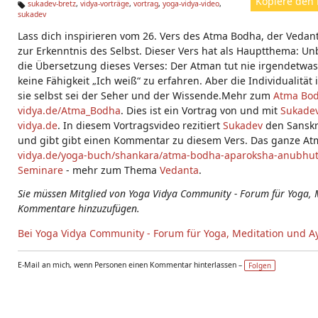
Kopiere den 
sukadev-bretz
,
vidya-vorträge
,
vortrag
,
yoga-vidya-video
,
sukadev
Ta
g
Lass dich inspirieren vom 26. Vers des Atma Bodha, der Vedan
s:
zur Erkenntnis des Selbst. Dieser Vers hat als Hauptthema: Un
die Übersetzung dieses Verses: Der Atman tut nie irgendetwas u
keine Fähigkeit „Ich weiß“ zu erfahren. Aber die Individualität 
sie selbst sei der Seher und der Wissende.Mehr zum
Atma Bo
vidya.de/Atma_Bodha
. Dies ist ein Vortrag von und mit
Sukadev
vidya.de
. In diesem Vortragsvideo rezitiert
Sukadev
den Sanskri
und gibt gibt einen Kommentar zu diesem Vers. Das ganze At
vidya.de/yoga-buch/shankara/atma-bodha-aparoksha-anubhut
Seminare
- mehr zum Thema
Vedanta
.
Sie müssen Mitglied von Yoga Vidya Community - Forum für Yoga, 
Kommentare hinzuzufügen.
Bei Yoga Vidya Community - Forum für Yoga, Meditation und A
E-Mail an mich, wenn Personen einen Kommentar hinterlassen –
Folgen