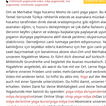
Kopiere den 
mittelstufe-yogastunde-video
,
vidya-yogastunde
,
live-
yogastunde
,
mittelstufe
,
yogastunde
Ta
g
Om ve Merhaba! Yoga hocamız Momo ile canlı yoga yapın. Bu ke
s:
Temel Serisinde Türkçe rehberlik edecek ve asanalara müzikal 
hocamız tarafından direk olarak oradaymışsınız gibi eğitim alac
asanaları eğitin, iç huzuru deneyimleyin ve çok daha fazlasını
dersinin keyfini çıkarın ve videoyu başkalarıyla paylaşarak uyu
yoganın dünyaya yayılmasına aktif olarak yardımcı oluyorsunuz.
olabilirsiniz. Derneğimizi canlı tutmaya yardım ediyorsunuz. Y
katıldığınız için teşekkür ederiz.Katılmanız için her gün canlı y
saati kaçırmamak için kanalımıza abone olun.Om und Merhaba! 
unserem Yogalehrer Momo. Er führt dich diesmal auf türkisch 
Mittelstufe Grundreihe und begleitet die Asanas musikalisch. 
Yogalehrer angeleitet, als wärst du live mit vor Ort. Lerne Yoga
erfahre inneren Frieden und vieles mehr.Genieße und verbrei
Video mit anderen teilst. So hilfst du aktiv mit,
Yoga
auf der Wel
auch mit einer Spende unterstützen. Du hilfst damit, unseren
erhalten. Vielen Dank für deine Wohltätigkeit und deine Teil
Yogastunde.Hier kannst du spenden:
yoga-vidya.de/spenden
U
vidya.de/yogalive
Unser Online Shop:
shop.yoga-vidya.de
Das L
vidya.de/online-yoga-kurse/yoga-vidya-live/
Abonniere unseren