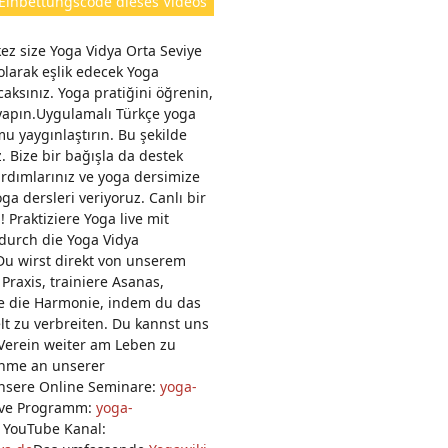
Einbettungscode dieses Videos
e
n:
z size Yoga Vidya Orta Seviye
olarak eşlik edecek Yoga
aksınız. Yoga pratiğini öğrenin,
 yapın.Uygulamalı Türkçe yoga
mu yaygınlaştırın. Bu şekilde
 Bize bir bağışla da destek
ardımlarınız ve yoga dersimize
oga dersleri veriyoruz. Canlı bir
Praktiziere Yoga live mit
durch die Yoga Vidya
Du wirst direkt von unserem
 Praxis, trainiere Asanas,
te die Harmonie, indem du das
t zu verbreiten. Du kannst uns
 Verein weiter am Leben zu
nahme an unserer
nsere Online Seminare:
yoga-
ive Programm:
yoga-
 YouTube Kanal: