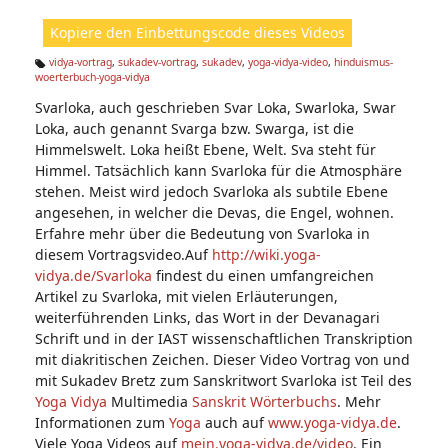
ht
Kopiere den Einbettungscode dieses Videos
e
n:
vidya-vortrag
,
sukadev-vortrag
,
sukadev
,
yoga-vidya-video
,
hinduismus-
woerterbuch-yoga-vidya
Ta
g
Svarloka, auch geschrieben Svar Loka, Swarloka, Swar
s:
Loka, auch genannt Svarga bzw. Swarga, ist die
Himmelswelt. Loka heißt Ebene, Welt. Sva steht für
Himmel. Tatsächlich kann Svarloka für die Atmosphäre
stehen. Meist wird jedoch Svarloka als subtile Ebene
angesehen, in welcher die Devas, die Engel, wohnen.
Erfahre mehr über die Bedeutung von Svarloka in
diesem Vortragsvideo.Auf
http://wiki.yoga-
vidya.de/Svarloka
findest du einen umfangreichen
Artikel zu Svarloka, mit vielen Erläuterungen,
weiterführenden Links, das Wort in der Devanagari
Schrift und in der IAST wissenschaftlichen Transkription
mit diakritischen Zeichen. Dieser Video Vortrag von und
mit Sukadev Bretz zum Sanskritwort Svarloka ist Teil des
Yoga Vidya
Multimedia
Sanskrit Wörterbuchs
. Mehr
Informationen zum
Yoga
auch auf
www.yoga-vidya.de
.
Viele Yoga Videos auf
mein.yoga-vidya.de/video
. Ein