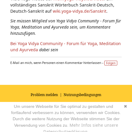
vollständiges Sanskrit Wörterbuch Sanskrit-Deutsch,
Deutsch-Sanskrit auf
wiki.yoga-vidya.de/Sanskrit
.
Sie müssen Mitglied von Yoga Vidya Community - Forum für
Yoga, Meditation und Ayurveda sein, um Kommentare
hinzuzufügen.
Bei Yoga Vidya Community - Forum für Yoga, Meditation
und Ayurveda
dabei sein
E-Mail an mich, wenn Personen einen Kommentar hinterlassen –
Folgen
Problem melden
|
Nutzungsbedingungen
© 2026
Impressum
|
Datenschutz
|
AGB's
| Yoga Vidya Community -
Um unsere Webseite für Sie optimal zu gestalten und
✖
Forum für Yoga, Meditation und Ayurveda
Powered by
fortlaufend verbessern zu können, verwenden wir Cookies.
Durch die weitere Nutzung der Webseite stimmen Sie der
Mehr Infos siehe unsere
Verwendung von Cookies zu.
Datenschutzerklärung.