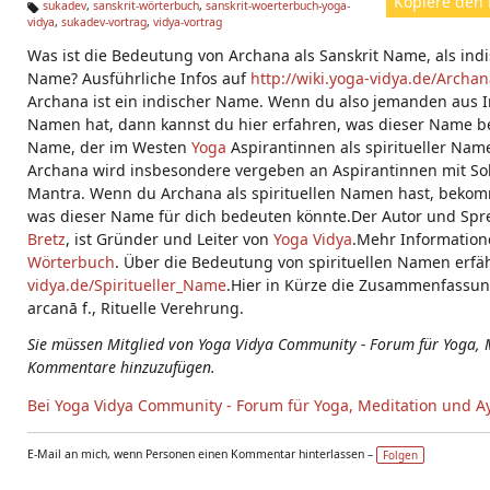
Kopiere den 
sukadev
,
sanskrit-wörterbuch
,
sanskrit-woerterbuch-yoga-
vidya
,
sukadev-vortrag
,
vidya-vortrag
Ta
g
Was ist die Bedeutung von Archana als Sanskrit Name, als indi
s:
Name? Ausführliche Infos auf
http://wiki.yoga-vidya.de/Archa
Archana ist ein indischer Name. Wenn du also jemanden aus I
Namen hat, dann kannst du hier erfahren, was dieser Name be
Name, der im Westen
Yoga
Aspirantinnen als spiritueller Na
Archana wird insbesondere vergeben an Aspirantinnen mit S
Mantra. Wenn du Archana als spirituellen Namen hast, beko
was dieser Name für dich bedeuten könnte.Der Autor und Spr
Bretz
, ist Gründer und Leiter von
Yoga Vidya
.Mehr Informatio
Wörterbuch
. Über die Bedeutung von spirituellen Namen erfä
vidya.de/Spiritueller_Name
.Hier in Kürze die Zusammenfassung:
arcanā f., Rituelle Verehrung.
Sie müssen Mitglied von Yoga Vidya Community - Forum für Yoga, 
Kommentare hinzuzufügen.
Bei Yoga Vidya Community - Forum für Yoga, Meditation und A
E-Mail an mich, wenn Personen einen Kommentar hinterlassen –
Folgen