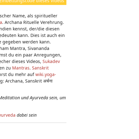
Einbettungscode dieses Videos
e
n:
scher Name, als spiritueller
na
. Archana Rituelle Verehrung.
ndien kennst, der/die diesen
deuten kann. Dies ist auch ein
me gegeben werden kann.
oham Mantra, Sivananda
mmst du ein paar Anregungen,
echer dieses Videos,
Sukadev
nen zu
Mantras
.
Sanskrit
hrst du mehr auf
wiki.yoga-
 Archana, Sanskrit अर्चना
Meditation und Ayurveda sein, um
yurveda
dabei sein