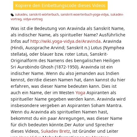
ht
Kopiere den Einbettungscode dieses Videos
e
n:
sukadev
,
sanskrit-wörterbuch
,
sanskrit-woerterbuch-yoga-vidya
,
sukadev-
vortrag
,
vidya-vortrag
Ta
g
Was ist die Bedeutung von Aravinda als Sanskrit Name,
s:
als indischer Name, als spiritueller Name? Ausführliche
Infos auf
http://wiki.yoga-vidya.de/Aravinda
. Aravinda
(Hindi, Aussprache Arvind; Sanskrit n.) Lotus (Nymphea
stellata), oder blauer bzw. roter Lotus, Sanskrit-
Originalform des Namens des bengalischen Heiligen
Sri Aurobindo Ghosh (1872-1950). Aravinda ist ein
indischer Name. Wenn du also jemanden aus Indien
kennst, der/die diesen Namen hat, dann kannst du hier
erfahren, was dieser Name bedeuten kann. Dies ist
auch ein Name, der im Westen
Yoga
Aspiranten als
spiritueller Name gegeben werden kann. Aravinda wird
insbesondere vergeben an Aspiranten Soham Mantra.
Wenn du Aravinda als spirituellen Namen hast,
bekommst du ein paar Anregungen, was dieser Name
für dich bedeuten könnte.Der Autor und Sprecher
dieses Videos,
Sukadev Bretz
, ist Gründer und Leiter