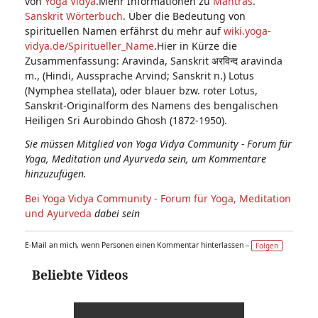
von
Yoga Vidya
.Mehr Informationen zu
Mantras
.
Sanskrit Wörterbuch
. Über die Bedeutung von
spirituellen Namen erfährst du mehr auf
wiki.yoga-
vidya.de/Spiritueller_Name
.Hier in Kürze die
Zusammenfassung: Aravinda, Sanskrit अरविन्द aravinda
m., (Hindi, Aussprache Arvind; Sanskrit n.) Lotus
(Nymphea stellata), oder blauer bzw. roter Lotus,
Sanskrit-Originalform des Namens des bengalischen
Heiligen Sri Aurobindo Ghosh (1872-1950).
Sie müssen Mitglied von Yoga Vidya Community - Forum für
Yoga, Meditation und Ayurveda sein, um Kommentare
hinzuzufügen.
Bei Yoga Vidya Community - Forum für Yoga, Meditation
und Ayurveda
dabei sein
E-Mail an mich, wenn Personen einen Kommentar hinterlassen –
Folgen
Beliebte Videos