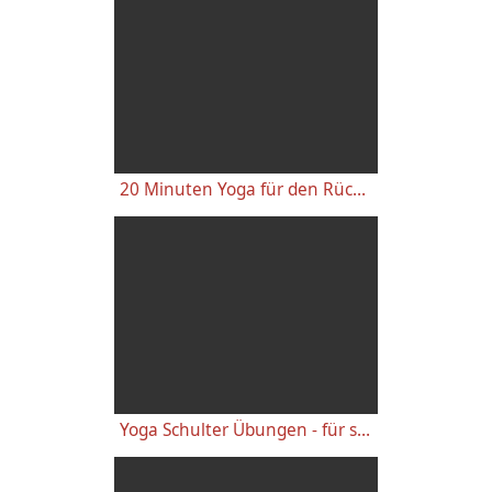
20 Minuten Yoga für den Rücken - Anfänger-Level
Yoga Schulter Übungen - für starke gesunde Schultern, gegen Schulterschmerzen