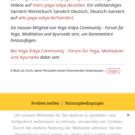
Videos auf
mein.yoga-vidya.de/video
. Ein vollständiges
Sanskrit Wörterbuch Sanskrit-Deutsch, Deutsch-Sanskrit
auf
wiki.yoga-vidya.de/Sanskrit
.
Sie müssen Mitglied von Yoga Vidya Community - Forum für
Yoga, Meditation und Ayurveda sein, um Kommentare
hinzuzufügen.
Bei Yoga Vidya Community - Forum für Yoga, Meditation
und Ayurveda
dabei sein
E-Mail an mich, wenn Personen einen Kommentar hinterlassen –
Folgen
Problem melden
|
Nutzungsbedingungen
© 2026
Impressum
|
Datenschutz
|
AGB's
| Yoga Vidya Community -
Um unsere Webseite für Sie optimal zu gestalten und
✖
Forum für Yoga, Meditation und Ayurveda
Powered by
fortlaufend verbessern zu können, verwenden wir Cookies.
Durch die weitere Nutzung der Webseite stimmen Sie der
Mehr Infos siehe unsere
Verwendung von Cookies zu.