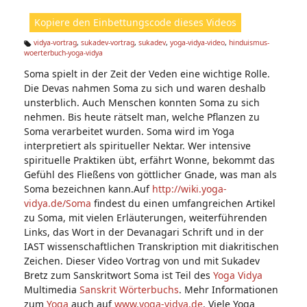
ht
Kopiere den Einbettungscode dieses Videos
e
n:
vidya-vortrag
,
sukadev-vortrag
,
sukadev
,
yoga-vidya-video
,
hinduismus-
woerterbuch-yoga-vidya
Ta
g
Soma spielt in der Zeit der Veden eine wichtige Rolle.
s:
Die Devas nahmen Soma zu sich und waren deshalb
unsterblich. Auch Menschen konnten Soma zu sich
nehmen. Bis heute rätselt man, welche Pflanzen zu
Soma verarbeitet wurden. Soma wird im Yoga
interpretiert als spiritueller Nektar. Wer intensive
spirituelle Praktiken übt, erfährt Wonne, bekommt das
Gefühl des Fließens von göttlicher Gnade, was man als
Soma bezeichnen kann.Auf
http://wiki.yoga-
vidya.de/Soma
findest du einen umfangreichen Artikel
zu Soma, mit vielen Erläuterungen, weiterführenden
Links, das Wort in der Devanagari Schrift und in der
IAST wissenschaftlichen Transkription mit diakritischen
Zeichen. Dieser Video Vortrag von und mit Sukadev
Bretz zum Sanskritwort Soma ist Teil des
Yoga Vidya
Multimedia
Sanskrit Wörterbuchs
. Mehr Informationen
zum
Yoga
auch auf
www.yoga-vidya.de
. Viele Yoga