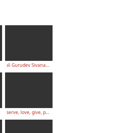
nd Birgit
ॐ Gurudev Sivananda ॐ
serve, love, give, purify, meditate, realize - Erläuterung und Übersetzung 53