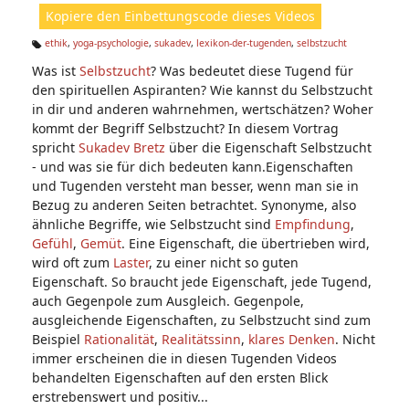
ht
Kopiere den Einbettungscode dieses Videos
e
n:
ethik
,
yoga-psychologie
,
sukadev
,
lexikon-der-tugenden
,
selbstzucht
Ta
Was ist
Selbstzucht
? Was bedeutet diese Tugend für
g
s:
den spirituellen Aspiranten? Wie kannst du Selbstzucht
in dir und anderen wahrnehmen, wertschätzen? Woher
kommt der Begriff Selbstzucht? In diesem Vortrag
spricht
Sukadev Bretz
über die Eigenschaft Selbstzucht
- und was sie für dich bedeuten kann.Eigenschaften
und Tugenden versteht man besser, wenn man sie in
Bezug zu anderen Seiten betrachtet. Synonyme, also
ähnliche Begriffe, wie Selbstzucht sind
Empfindung
,
Gefühl
,
Gemüt
. Eine Eigenschaft, die übertrieben wird,
wird oft zum
Laster
, zu einer nicht so guten
Eigenschaft. So braucht jede Eigenschaft, jede Tugend,
auch Gegenpole zum Ausgleich. Gegenpole,
ausgleichende Eigenschaften, zu Selbstzucht sind zum
Beispiel
Rationalität
,
Realitätssinn
,
klares Denken
. Nicht
immer erscheinen die in diesen Tugenden Videos
behandelten Eigenschaften auf den ersten Blick
erstrebenswert und positiv...