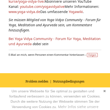
kurse/yoga-vidya-live/
Abonniere unseren YouTube
Kanal:
youtube.com/yogavidyalive
Mehr Informationen:
www.yoga-vidya.de
Das umfassende
Yogawiki
.
Sie müssen Mitglied von Yoga Vidya Community - Forum für
Yoga, Meditation und Ayurveda sein, um Kommentare
hinzuzufügen.
Bei Yoga Vidya Community - Forum für Yoga, Meditation
und Ayurveda
dabei sein
E-Mail an mich, wenn Personen einen Kommentar hinterlassen –
Folgen
Problem melden
|
Nutzungsbedingungen
© 2026
Impressum
|
Datenschutz
|
AGB's
| Yoga Vidya Community -
Um unsere Webseite für Sie optimal zu gestalten und
✖
Forum für Yoga, Meditation und Ayurveda
Powered by
fortlaufend verbessern zu können, verwenden wir Cookies.
Durch die weitere Nutzung der Webseite stimmen Sie der
Mehr Infos siehe unsere
Verwendung von Cookies zu.