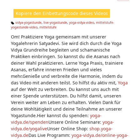
ic
ht
Kopiere den Einbettungscode dieses Videos
e
n:
vidya-yogastunde
,
live-yogastunde
,
yoga-vidya-video
,
mittelstufe-
yogastunde-video
,
mittelstufe
Ta
g
Om! Praktiziere Yoga gemeinsam mit unserer
s:
Yogalehrerin Satyadevi. Sie wird dich durch die Yoga
Vidya Grundreihe begleiten und schamanische
Praktiken einbringen. So kannst du die Asanas nach
deiner Wahl praktizieren. Lerne Yoga Praxis, trainiere
Asanas, erfahre inneren Frieden und vieles
mehr.Genieße und verbreite die Harmonie, indem du
das Video mit anderen teilst. So hilfst du aktiv mit,
Yoga
auf der Welt zu verbreiten. Du kannst uns auch mit
einer Spende unterstützen. Du hilfst damit, unseren
Verein weiter am Leben zu erhalten. Vielen Dank für
deine Wohltätigkeit und deine Teilnahme an unserer
Yogastunde.Hier kannst du spenden:
yoga-
vidya.de/spenden
Unsere Online Seminare:
yoga-
vidya.de/yogalive
Unser Online Shop:
shop.yoga-
vidya.de
Das Live Programm:
yoga-vidya.de/online-yoga-