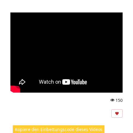
150
A
ns
ic
ht
Kopiere den Einbettungscode dieses Videos
e