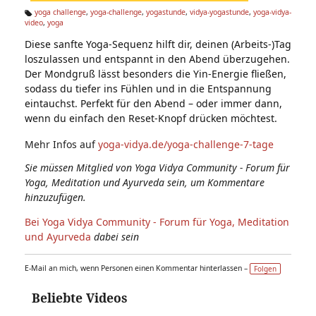
n:
yoga challenge
,
yoga-challenge
,
yogastunde
,
vidya-yogastunde
,
yoga-vidya-
video
,
yoga
Ta
g
Diese sanfte Yoga-Sequenz hilft dir, deinen (Arbeits-)Tag
s:
loszulassen und entspannt in den Abend überzugehen.
Der Mondgruß lässt besonders die Yin-Energie fließen,
sodass du tiefer ins Fühlen und in die Entspannung
eintauchst. Perfekt für den Abend – oder immer dann,
wenn du einfach den Reset-Knopf drücken möchtest.
Mehr Infos auf
yoga-vidya.de/yoga-challenge-7-tage
Sie müssen Mitglied von Yoga Vidya Community - Forum für
Yoga, Meditation und Ayurveda sein, um Kommentare
hinzuzufügen.
Bei Yoga Vidya Community - Forum für Yoga, Meditation
und Ayurveda
dabei sein
E-Mail an mich, wenn Personen einen Kommentar hinterlassen –
Folgen
Beliebte Videos