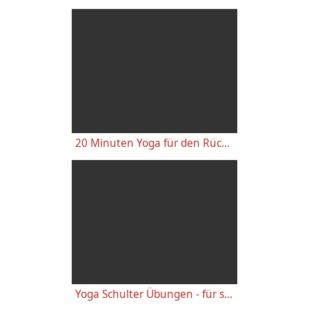
20 Minuten Yoga für den Rücken - Anfänger-Level
Yoga Schulter Übungen - für starke gesunde Schultern, gegen Schulterschmerzen