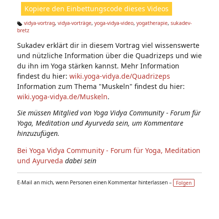
ht
Kopiere den Einbettungscode dieses Videos
e
n:
vidya-vortrag
,
vidya-vorträge
,
yoga-vidya-video
,
yogatherapie
,
sukadev-
bretz
Ta
g
Sukadev erklärt dir in diesem Vortrag viel wissenswerte
s:
und nützliche Information über die Quadrizeps und wie
du ihn im Yoga stärken kannst. Mehr Information
findest du hier:
wiki.yoga-vidya.de/Quadrizeps
Information zum Thema "Muskeln" findest du hier:
wiki.yoga-vidya.de/Muskeln
.
Sie müssen Mitglied von Yoga Vidya Community - Forum für
Yoga, Meditation und Ayurveda sein, um Kommentare
hinzuzufügen.
Bei Yoga Vidya Community - Forum für Yoga, Meditation
und Ayurveda
dabei sein
E-Mail an mich, wenn Personen einen Kommentar hinterlassen –
Folgen