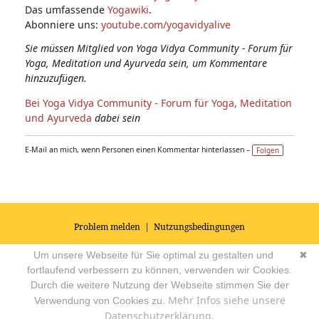
Das umfassende
Yogawiki
.
Abonniere uns:
youtube.com/yogavidyalive
Sie müssen Mitglied von Yoga Vidya Community - Forum für
Yoga, Meditation und Ayurveda sein, um Kommentare
hinzuzufügen.
Bei Yoga Vidya Community - Forum für Yoga, Meditation
und Ayurveda
dabei sein
E-Mail an mich, wenn Personen einen Kommentar hinterlassen –
Folgen
Problem melden
|
Nutzungsbedingungen
© 2026
Impressum
|
Datenschutz
|
AGB's
| Yoga Vidya Community -
Um unsere Webseite für Sie optimal zu gestalten und
✖
Forum für Yoga, Meditation und Ayurveda
Powered by
fortlaufend verbessern zu können, verwenden wir Cookies.
Durch die weitere Nutzung der Webseite stimmen Sie der
Mehr Infos siehe unsere
Verwendung von Cookies zu.
Datenschutzerklärung.