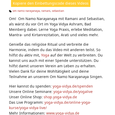
Kopiere den Einbettungscode dieses Videos
e
n:
om namo narayanaya
,
ramani
,
sebastian
Ta
Om! Om Namo Narayanaya mit Ramani and Sebastian,
g
s:
als wärst du vor Ort im Yoga Vidya Ashram, Bad
Meinberg dabei. Lerne Yoga Praxis, erlebe Meditation,
Mantra- und Kirtanrezitation, Arati und vieles mehr.
Genieße das religiöse Ritual und verbreite die
Harmonie, indem du das Video mit anderen teilst. So
hilfst du aktiv mit,
Yoga
auf der Welt zu verbreiten. Du
kannst uns auch mit einer Spende unterstützen. Du
hilfst damit unseren Verein am Leben zu erhalten.
Vielen Dank für deine Wohltätigkeit und deine
Teilnahme an unserem Om Namo Narayanaya Singen.
Hier kannst du spenden:
yoga-vidya.de/spenden
Unsere Online Seminare:
yoga-vidya.de/yogalive
Unser Online Shop:
shop.yoga-vidya.de
Das Live Programm:
yoga-vidya.de/online-yoga-
kurse/yoga-vidya-live/
Mehr Informationen:
www.yoga-vidya.de