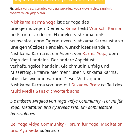
e
n:
vidya-vortrag
,
sukadev-vortrag
,
sukadev
,
yoga-vidya-video
,
sanskrit-
woerterbuch-yoga-vidya
Ta
g
Nishkama Karma
Yoga
ist der Yoga des
s:
uneigennützigen Dienens.
Kama
heißt
Wunsch
.
Karma
heißt unter anderem Handeln. Nishkama heißt
wunschlos, ohne Eigennutzen. Nishkama Karma ist also
uneigennütziges Handeln, wunschloses Handeln.
Nishkama Karma ist ein Aspekt von
Karma Yoga
, dem
Yoga des Handelns. Der andere Aspekt ist
verhaftungslos handeln, Gleichmut in Erfolg und
Misserfolg. Erfahre hier mehr über Nishkama Karma,
über das wie und warum. Dieser Vortrag über
Nishkama Karma von und mit
Sukadev Bretz
ist Teil des
Multi Media Sanskrit Wörterbuchs
.
Sie müssen Mitglied von Yoga Vidya Community - Forum für
Yoga, Meditation und Ayurveda sein, um Kommentare
hinzuzufügen.
Bei Yoga Vidya Community - Forum für Yoga, Meditation
und Ayurveda
dabei sein