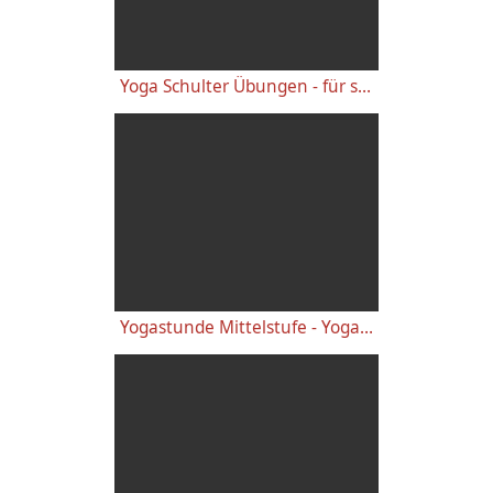
Yoga Schulter Übungen - für starke gesunde Schultern, gegen Schulterschmerzen
Yogastunde Mittelstufe - Yoga Vidya Grundreihe