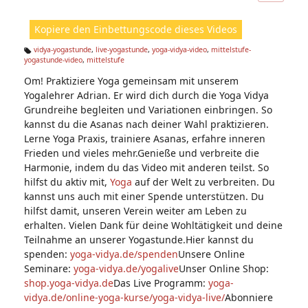
ic
ht
Kopiere den Einbettungscode dieses Videos
e
n:
vidya-yogastunde
,
live-yogastunde
,
yoga-vidya-video
,
mittelstufe-
yogastunde-video
,
mittelstufe
Ta
g
Om! Praktiziere Yoga gemeinsam mit unserem
s:
Yogalehrer Adrian. Er wird dich durch die Yoga Vidya
Grundreihe begleiten und Variationen einbringen. So
kannst du die Asanas nach deiner Wahl praktizieren.
Lerne Yoga Praxis, trainiere Asanas, erfahre inneren
Frieden und vieles mehr.Genieße und verbreite die
Harmonie, indem du das Video mit anderen teilst. So
hilfst du aktiv mit,
Yoga
auf der Welt zu verbreiten. Du
kannst uns auch mit einer Spende unterstützen. Du
hilfst damit, unseren Verein weiter am Leben zu
erhalten. Vielen Dank für deine Wohltätigkeit und deine
Teilnahme an unserer Yogastunde.Hier kannst du
spenden:
yoga-vidya.de/spenden
Unsere Online
Seminare:
yoga-vidya.de/yogalive
Unser Online Shop:
shop.yoga-vidya.de
Das Live Programm:
yoga-
vidya.de/online-yoga-kurse/yoga-vidya-live/
Abonniere