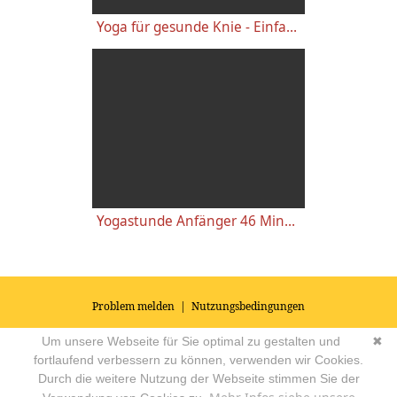
Yoga für gesunde Knie - Einfache wirkungsvolle Gelenkübungen
Yogastunde Anfänger 46 Minuten
Problem melden
|
Nutzungsbedingungen
© 2026
Impressum
|
Datenschutz
|
AGB's
| Yoga Vidya Community -
Um unsere Webseite für Sie optimal zu gestalten und
✖
Forum für Yoga, Meditation und Ayurveda
Powered by
fortlaufend verbessern zu können, verwenden wir Cookies.
Durch die weitere Nutzung der Webseite stimmen Sie der