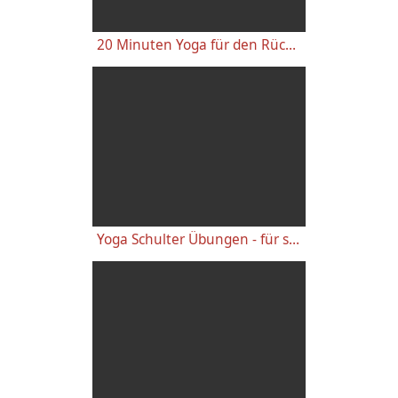
20 Minuten Yoga für den Rücken - Anfänger-Level
Yoga Schulter Übungen - für starke gesunde Schultern, gegen Schulterschmerzen