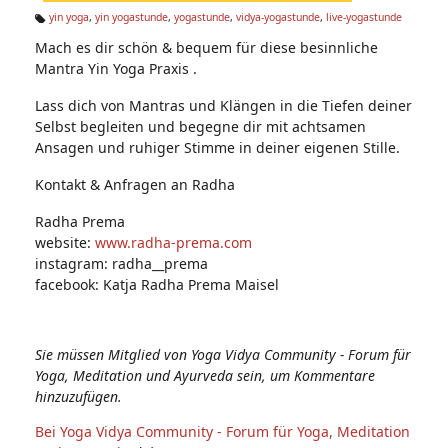
n:
yin yoga
,
yin yogastunde
,
yogastunde
,
vidya-yogastunde
,
live-yogastunde
Ta
Mach es dir schön & bequem für diese besinnliche
g
s:
Mantra Yin Yoga Praxis .
Lass dich von Mantras und Klängen in die Tiefen deiner
Selbst begleiten und begegne dir mit achtsamen
Ansagen und ruhiger Stimme in deiner eigenen Stille.
Kontakt & Anfragen an Radha
Radha Prema
website:
www.radha-prema.com
instagram: radha__prema
facebook: Katja Radha Prema Maisel
Sie müssen Mitglied von Yoga Vidya Community - Forum für
Yoga, Meditation und Ayurveda sein, um Kommentare
hinzuzufügen.
Bei Yoga Vidya Community - Forum für Yoga, Meditation