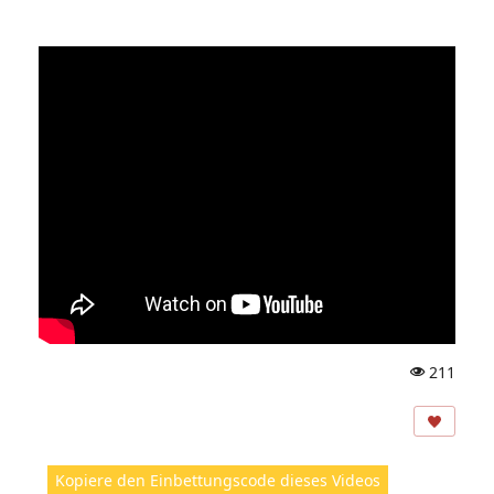
211
A
ns
ic
ht
Kopiere den Einbettungscode dieses Videos
e