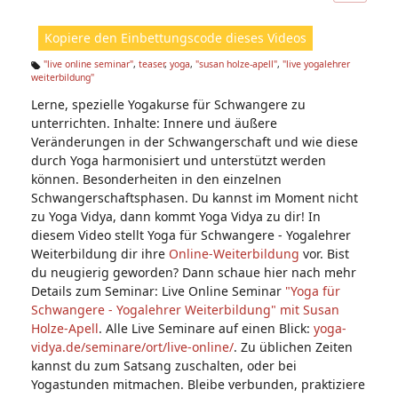
ic
ht
Kopiere den Einbettungscode dieses Videos
e
n:
"live online seminar"
,
teaser
,
yoga
,
"susan holze-apell"
,
"live yogalehrer
weiterbildung"
Ta
g
Lerne, spezielle Yogakurse für Schwangere zu
s:
unterrichten. Inhalte: Innere und äußere
Veränderungen in der Schwangerschaft und wie diese
durch Yoga harmonisiert und unterstützt werden
können. Besonderheiten in den einzelnen
Schwangerschaftsphasen. Du kannst im Moment nicht
zu Yoga Vidya, dann kommt Yoga Vidya zu dir! In
diesem Video stellt Yoga für Schwangere - Yogalehrer
Weiterbildung dir ihre
Online-Weiterbildung
vor. Bist
du neugierig geworden? Dann schaue hier nach mehr
Details zum Seminar: Live Online Seminar
"Yoga für
Schwangere - Yogalehrer Weiterbildung" mit Susan
Holze-Apell
. Alle Live Seminare auf einen Blick:
yoga-
vidya.de/seminare/ort/live-online/
. Zu üblichen Zeiten
kannst du zum Satsang zuschalten, oder bei
Yogastunden mitmachen. Bleibe verbunden, praktiziere