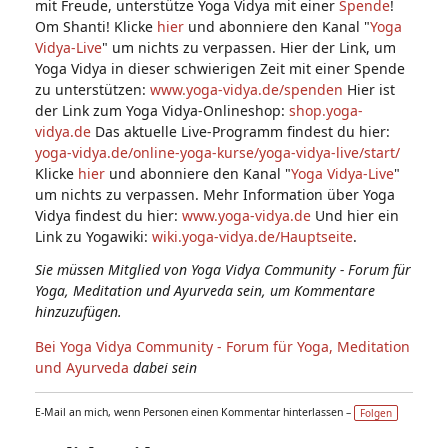
mit Freude, unterstütze Yoga Vidya mit einer
Spende
!
Om Shanti! Klicke
hier
und abonniere den Kanal "
Yoga
Vidya-Live
" um nichts zu verpassen. Hier der Link, um
Yoga Vidya in dieser schwierigen Zeit mit einer Spende
zu unterstützen:
www.yoga-vidya.de/spenden
Hier ist
der Link zum Yoga Vidya-Onlineshop:
shop.yoga-
vidya.de
Das aktuelle Live-Programm findest du hier:
yoga-vidya.de/online-yoga-kurse/yoga-vidya-live/start/
Klicke
hier
und abonniere den Kanal "
Yoga Vidya-Live
"
um nichts zu verpassen. Mehr Information über Yoga
Vidya findest du hier:
www.yoga-vidya.de
Und hier ein
Link zu Yogawiki:
wiki.yoga-vidya.de/Hauptseite
.
Sie müssen Mitglied von Yoga Vidya Community - Forum für
Yoga, Meditation und Ayurveda sein, um Kommentare
hinzuzufügen.
Bei Yoga Vidya Community - Forum für Yoga, Meditation
und Ayurveda
dabei sein
E-Mail an mich, wenn Personen einen Kommentar hinterlassen –
Folgen