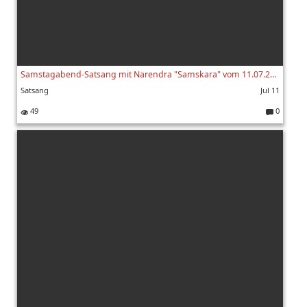
Samstagabend-Satsang mit Narendra "Samskara" vom 11.07.2026
Satsang
Jul 11
49
0
K
o
m
m
e
nt
ar
e: