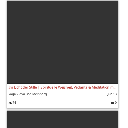
o
m
m
e
nt
ar
e:
Im Licht der Stille | Spirituelle Weisheit, Vedanta & Meditation mit Swami Yogaswarupananda | 1/8
Yoga Vidya Bad Meinberg
Jun 13
74
0
K
o
m
m
e