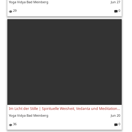
Yoga Vidya Bad Meinberg
Jun 27
29
0
K
o
m
m
e
nt
ar
e:
Im Licht der Stille | Spirituelle Weisheit, Vedanta und Meditation mit Swami Yogaswarupananda | 2/8
Yoga Vidya Bad Meinberg
Jun 20
36
0
K