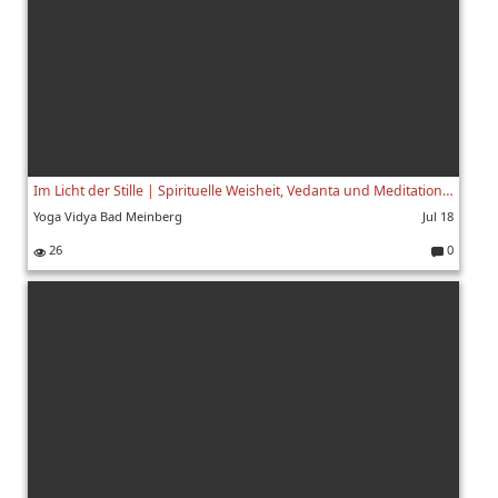
Im Licht der Stille | Spirituelle Weisheit, Vedanta und Meditation mit Swami Yogaswarupananda | 6/8
Yoga Vidya Bad Meinberg
Jul 18
26
0
K
o
m
m
e
nt
ar
e: