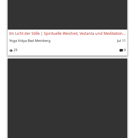
Im Licht der Stille | Spirituelle Weisheit, Vedanta und Meditation mit Swami Yogaswarupananda | 5/8
Yoga Vidya Bad Meinberg
Jul 11
23
0
K
o
m
m
e
nt
ar
e: