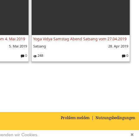
m 4. Mai 2019
Yoga Vidya Samstag Abend Satsang vom 27.04.2019
5. Mai 2019
Satsang
28. Apr 2019
0
248
0
K
K
o
o
m
m
m
m
e
e
nt
nt
ar
ar
e:
e:
Problem melden
|
Nutzungsbedingungen
wenden wir Cookies.
✖