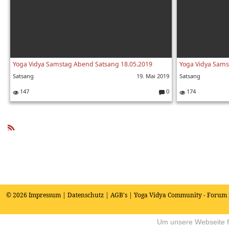
Yoga Vidya Samstag Abend Satsang 18.05.2019
Yoga Vidya Sams
Satsang
19. Mai 2019
Satsang
147
0
174
K
o
m
m
e
R
nt
SS
ar
e:
© 2026
Impressum
|
Datenschutz
|
AGB's
| Yoga Vidya Community - Forum 
Um unsere Webseite fü