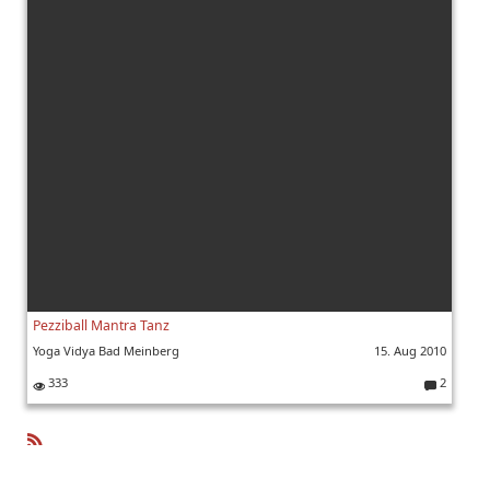
Pezziball Mantra Tanz
Yoga Vidya Bad Meinberg
15. Aug 2010
333
2
K
o
m
m
R
e
SS