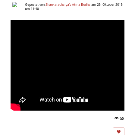
Gepostet von
Shankaracharya's Atma Bodha
am 25. Oktober 2015
um 11:40
68
A
ns