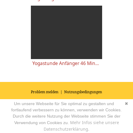
Yogastunde Anfänger 46 Minuten
Problem melden
|
Nutzungsbedingungen
© 2026
Impressum
|
Datenschutz
|
AGB's
| Yoga Vidya Community -
Um unsere Webseite für Sie optimal zu gestalten und
✖
Forum für Yoga, Meditation und Ayurveda
Powered by
fortlaufend verbessern zu können, verwenden wir Cookies.
Durch die weitere Nutzung der Webseite stimmen Sie der
Mehr Infos siehe unsere
Verwendung von Cookies zu.
Datenschutzerklärung.