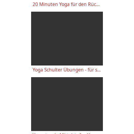
20 Minuten Yoga für den Rücken - Anfänger-Level
Yoga Schulter Übungen - für starke gesunde Schultern, gegen Schulterschmerzen