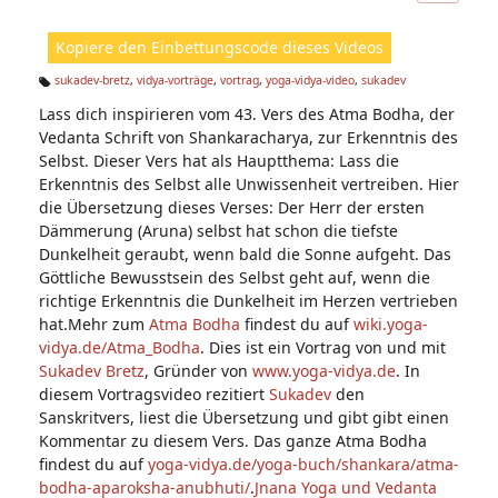
ic
ht
Kopiere den Einbettungscode dieses Videos
e
n:
sukadev-bretz
,
vidya-vorträge
,
vortrag
,
yoga-vidya-video
,
sukadev
Ta
Lass dich inspirieren vom 43. Vers des Atma Bodha, der
g
s:
Vedanta Schrift von Shankaracharya, zur Erkenntnis des
Selbst. Dieser Vers hat als Hauptthema: Lass die
Erkenntnis des Selbst alle Unwissenheit vertreiben. Hier
die Übersetzung dieses Verses: Der Herr der ersten
Dämmerung (Aruna) selbst hat schon die tiefste
Dunkelheit geraubt, wenn bald die Sonne aufgeht. Das
Göttliche Bewusstsein des Selbst geht auf, wenn die
richtige Erkenntnis die Dunkelheit im Herzen vertrieben
hat.Mehr zum
Atma Bodha
findest du auf
wiki.yoga-
vidya.de/Atma_Bodha
. Dies ist ein Vortrag von und mit
Sukadev Bretz
, Gründer von
www.yoga-vidya.de
. In
diesem Vortragsvideo rezitiert
Sukadev
den
Sanskritvers, liest die Übersetzung und gibt gibt einen
Kommentar zu diesem Vers. Das ganze Atma Bodha
findest du auf
yoga-vidya.de/yoga-buch/shankara/atma-
bodha-aparoksha-anubhuti/
.
Jnana Yoga und Vedanta