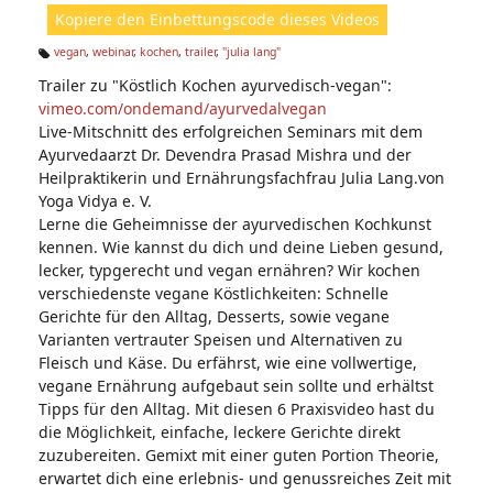
ht
Kopiere den Einbettungscode dieses Videos
e
n:
vegan
,
webinar
,
kochen
,
trailer
,
"julia lang"
Ta
Trailer zu "Köstlich Kochen ayurvedisch-vegan":
g
s:
vimeo.com/ondemand/ayurvedalvegan
Live-Mitschnitt des erfolgreichen Seminars mit dem
Ayurvedaarzt Dr. Devendra Prasad Mishra und der
Heilpraktikerin und Ernährungsfachfrau Julia Lang.von
Yoga Vidya e. V.
Lerne die Geheimnisse der ayurvedischen Kochkunst
kennen. Wie kannst du dich und deine Lieben gesund,
lecker, typgerecht und vegan ernähren? Wir kochen
verschiedenste vegane Köstlichkeiten: Schnelle
Gerichte für den Alltag, Desserts, sowie vegane
Varianten vertrauter Speisen und Alternativen zu
Fleisch und Käse. Du erfährst, wie eine vollwertige,
vegane Ernährung aufgebaut sein sollte und erhältst
Tipps für den Alltag. Mit diesen 6 Praxisvideo hast du
die Möglichkeit, einfache, leckere Gerichte direkt
zuzubereiten. Gemixt mit einer guten Portion Theorie,
erwartet dich eine erlebnis- und genussreiches Zeit mit