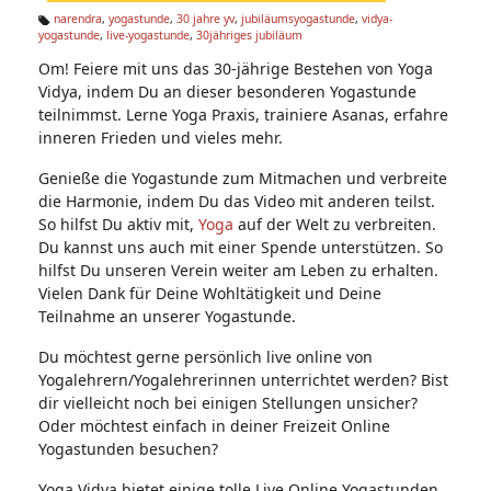
n:
narendra
,
yogastunde
,
30 jahre yv
,
jubiläumsyogastunde
,
vidya-
yogastunde
,
live-yogastunde
,
30jähriges jubiläum
Ta
g
Om! Feiere mit uns das 30-jährige Bestehen von Yoga
s:
Vidya, indem Du an dieser besonderen Yogastunde
teilnimmst. Lerne Yoga Praxis, trainiere Asanas, erfahre
inneren Frieden und vieles mehr.
Genieße die Yogastunde zum Mitmachen und verbreite
die Harmonie, indem Du das Video mit anderen teilst.
So hilfst Du aktiv mit,
Yoga
auf der Welt zu verbreiten.
Du kannst uns auch mit einer Spende unterstützen. So
hilfst Du unseren Verein weiter am Leben zu erhalten.
Vielen Dank für Deine Wohltätigkeit und Deine
Teilnahme an unserer Yogastunde.
Du möchtest gerne persönlich live online von
Yogalehrern/Yogalehrerinnen unterrichtet werden? Bist
dir vielleicht noch bei einigen Stellungen unsicher?
Oder möchtest einfach in deiner Freizeit Online
Yogastunden besuchen?
Yoga Vidya bietet einige tolle Live Online Yogastunden