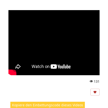
131
A
ns
ic
ht
Kopiere den Einbettungscode dieses Videos
e